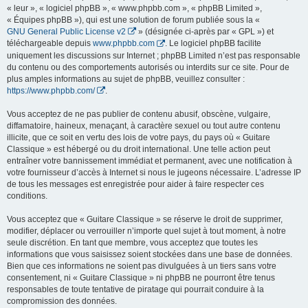
« leur », « logiciel phpBB », « www.phpbb.com », « phpBB Limited »,
« Équipes phpBB »), qui est une solution de forum publiée sous la «
GNU General Public License v2
» (désignée ci-après par « GPL ») et
téléchargeable depuis
www.phpbb.com
. Le logiciel phpBB facilite
uniquement les discussions sur Internet ; phpBB Limited n’est pas responsable
du contenu ou des comportements autorisés ou interdits sur ce site. Pour de
plus amples informations au sujet de phpBB, veuillez consulter :
https://www.phpbb.com/
.
Vous acceptez de ne pas publier de contenu abusif, obscène, vulgaire,
diffamatoire, haineux, menaçant, à caractère sexuel ou tout autre contenu
illicite, que ce soit en vertu des lois de votre pays, du pays où « Guitare
Classique » est hébergé ou du droit international. Une telle action peut
entraîner votre bannissement immédiat et permanent, avec une notification à
votre fournisseur d’accès à Internet si nous le jugeons nécessaire. L’adresse IP
de tous les messages est enregistrée pour aider à faire respecter ces
conditions.
Vous acceptez que « Guitare Classique » se réserve le droit de supprimer,
modifier, déplacer ou verrouiller n’importe quel sujet à tout moment, à notre
seule discrétion. En tant que membre, vous acceptez que toutes les
informations que vous saisissez soient stockées dans une base de données.
Bien que ces informations ne soient pas divulguées à un tiers sans votre
consentement, ni « Guitare Classique » ni phpBB ne pourront être tenus
responsables de toute tentative de piratage qui pourrait conduire à la
compromission des données.