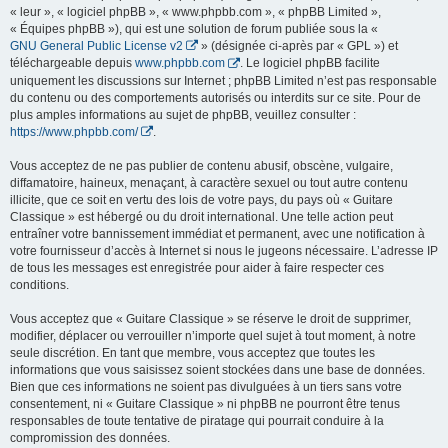
« leur », « logiciel phpBB », « www.phpbb.com », « phpBB Limited »,
« Équipes phpBB »), qui est une solution de forum publiée sous la «
GNU General Public License v2
» (désignée ci-après par « GPL ») et
téléchargeable depuis
www.phpbb.com
. Le logiciel phpBB facilite
uniquement les discussions sur Internet ; phpBB Limited n’est pas responsable
du contenu ou des comportements autorisés ou interdits sur ce site. Pour de
plus amples informations au sujet de phpBB, veuillez consulter :
https://www.phpbb.com/
.
Vous acceptez de ne pas publier de contenu abusif, obscène, vulgaire,
diffamatoire, haineux, menaçant, à caractère sexuel ou tout autre contenu
illicite, que ce soit en vertu des lois de votre pays, du pays où « Guitare
Classique » est hébergé ou du droit international. Une telle action peut
entraîner votre bannissement immédiat et permanent, avec une notification à
votre fournisseur d’accès à Internet si nous le jugeons nécessaire. L’adresse IP
de tous les messages est enregistrée pour aider à faire respecter ces
conditions.
Vous acceptez que « Guitare Classique » se réserve le droit de supprimer,
modifier, déplacer ou verrouiller n’importe quel sujet à tout moment, à notre
seule discrétion. En tant que membre, vous acceptez que toutes les
informations que vous saisissez soient stockées dans une base de données.
Bien que ces informations ne soient pas divulguées à un tiers sans votre
consentement, ni « Guitare Classique » ni phpBB ne pourront être tenus
responsables de toute tentative de piratage qui pourrait conduire à la
compromission des données.