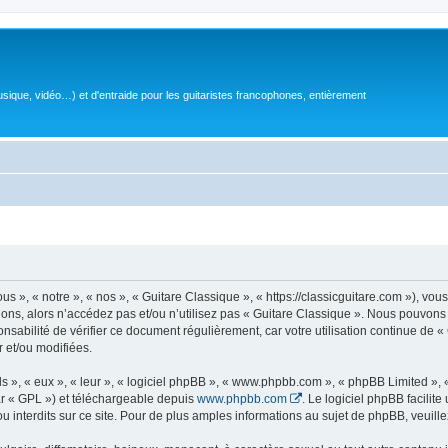
sique, vidéo…) et d'entraide pour les guitaristes francophones, entièrement
 », « notre », « nos », « Guitare Classique », « https://classicguitare.com »), vous
ions, alors n’accédez pas et/ou n’utilisez pas « Guitare Classique ». Nous pouvons 
nsabilité de vérifier ce document régulièrement, car votre utilisation continue de «
r et/ou modifiées.
s », « eux », « leur », « logiciel phpBB », « www.phpbb.com », « phpBB Limited »,
r « GPL ») et téléchargeable depuis
www.phpbb.com
. Le logiciel phpBB facilit
nterdits sur ce site. Pour de plus amples informations au sujet de phpBB, veuille