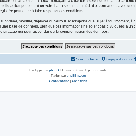
gaire, diffamatoire, haineux, menaçant, à caractère sexuel ou tout autre contenu ill
e telle action peut entraîner votre bannissement immédiat et permanent, avec une not
gistrée pour aider à faire respecter ces conditions.
supprimer, modifier, déplacer ou verrouiller n’importe quel sujet à tout moment, à
s une base de données. Bien que ces informations ne soient pas divulguées à un ti
de piratage qui pourrait conduire à la compromission des données.
Nous contacter
L’équipe du forum
Développé par
phpBB
® Forum Software © phpBB Limited
Traduit par
phpBB-fr.com
Confidentialité
|
Conditions