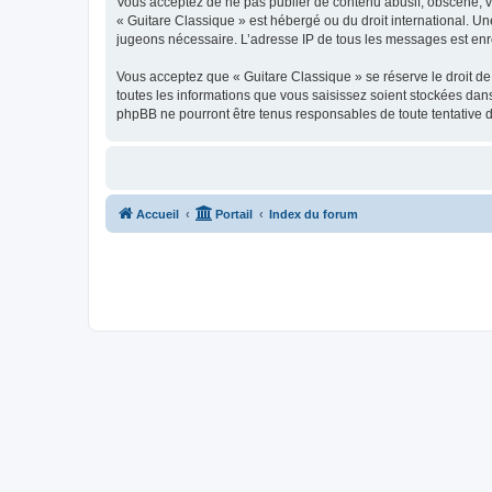
Vous acceptez de ne pas publier de contenu abusif, obscène, vul
« Guitare Classique » est hébergé ou du droit international. Un
jugeons nécessaire. L’adresse IP de tous les messages est enre
Vous acceptez que « Guitare Classique » se réserve le droit de 
toutes les informations que vous saisissez soient stockées dan
phpBB ne pourront être tenus responsables de toute tentative 
Accueil
Portail
Index du forum