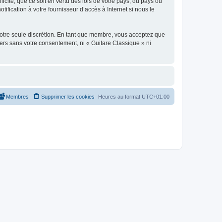
icite, que ce soit en vertu des lois de votre pays, du pays où
ification à votre fournisseur d’accès à Internet si nous le
 notre seule discrétion. En tant que membre, vous acceptez que
ers sans votre consentement, ni « Guitare Classique » ni
Membres
Supprimer les cookies
Heures au format
UTC+01:00