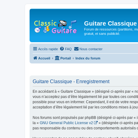
Guitare Classique
Forum de ressources (partitions, mu
gratuit, et sans publicité.
Accès rapide
FAQ
Nous contacter
Accueil
Portail
Index du forum
Guitare Classique - Enregistrement
En accédant à « Guitare Classique » (désigné ci-après par « nous
vous n’acceptez pas d’être légalement lié par toutes ces condit
possible pour vous en informer. Cependant, il est de votre respo
acceptation d’être légalement lié par les conditions mises à jou
Nos forums sont propulsés par phpBB (désigné ci-après par « il
la «
GNU General Public License v2
» (désignée ci-après pa
pas responsable du contenu ou des comportements autorisés ou i