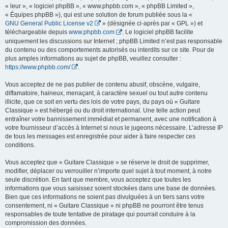
« leur », « logiciel phpBB », « www.phpbb.com », « phpBB Limited »,
« Équipes phpBB »), qui est une solution de forum publiée sous la «
GNU General Public License v2
» (désignée ci-après par « GPL ») et
téléchargeable depuis
www.phpbb.com
. Le logiciel phpBB facilite
uniquement les discussions sur Internet ; phpBB Limited n’est pas responsable
du contenu ou des comportements autorisés ou interdits sur ce site. Pour de
plus amples informations au sujet de phpBB, veuillez consulter :
https://www.phpbb.com/
.
Vous acceptez de ne pas publier de contenu abusif, obscène, vulgaire,
diffamatoire, haineux, menaçant, à caractère sexuel ou tout autre contenu
illicite, que ce soit en vertu des lois de votre pays, du pays où « Guitare
Classique » est hébergé ou du droit international. Une telle action peut
entraîner votre bannissement immédiat et permanent, avec une notification à
votre fournisseur d’accès à Internet si nous le jugeons nécessaire. L’adresse IP
de tous les messages est enregistrée pour aider à faire respecter ces
conditions.
Vous acceptez que « Guitare Classique » se réserve le droit de supprimer,
modifier, déplacer ou verrouiller n’importe quel sujet à tout moment, à notre
seule discrétion. En tant que membre, vous acceptez que toutes les
informations que vous saisissez soient stockées dans une base de données.
Bien que ces informations ne soient pas divulguées à un tiers sans votre
consentement, ni « Guitare Classique » ni phpBB ne pourront être tenus
responsables de toute tentative de piratage qui pourrait conduire à la
compromission des données.