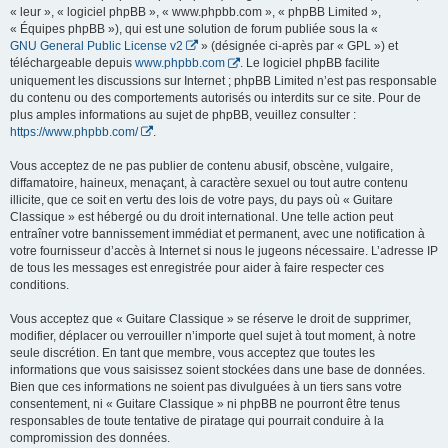
« leur », « logiciel phpBB », « www.phpbb.com », « phpBB Limited »,
« Équipes phpBB »), qui est une solution de forum publiée sous la «
GNU General Public License v2
» (désignée ci-après par « GPL ») et
téléchargeable depuis
www.phpbb.com
. Le logiciel phpBB facilite
uniquement les discussions sur Internet ; phpBB Limited n’est pas responsable
du contenu ou des comportements autorisés ou interdits sur ce site. Pour de
plus amples informations au sujet de phpBB, veuillez consulter :
https://www.phpbb.com/
.
Vous acceptez de ne pas publier de contenu abusif, obscène, vulgaire,
diffamatoire, haineux, menaçant, à caractère sexuel ou tout autre contenu
illicite, que ce soit en vertu des lois de votre pays, du pays où « Guitare
Classique » est hébergé ou du droit international. Une telle action peut
entraîner votre bannissement immédiat et permanent, avec une notification à
votre fournisseur d’accès à Internet si nous le jugeons nécessaire. L’adresse IP
de tous les messages est enregistrée pour aider à faire respecter ces
conditions.
Vous acceptez que « Guitare Classique » se réserve le droit de supprimer,
modifier, déplacer ou verrouiller n’importe quel sujet à tout moment, à notre
seule discrétion. En tant que membre, vous acceptez que toutes les
informations que vous saisissez soient stockées dans une base de données.
Bien que ces informations ne soient pas divulguées à un tiers sans votre
consentement, ni « Guitare Classique » ni phpBB ne pourront être tenus
responsables de toute tentative de piratage qui pourrait conduire à la
compromission des données.