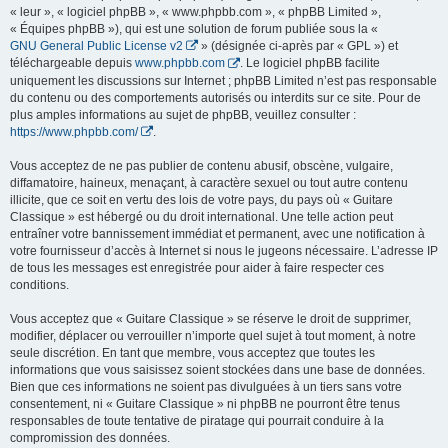
« leur », « logiciel phpBB », « www.phpbb.com », « phpBB Limited »,
« Équipes phpBB »), qui est une solution de forum publiée sous la «
GNU General Public License v2
» (désignée ci-après par « GPL ») et
téléchargeable depuis
www.phpbb.com
. Le logiciel phpBB facilite
uniquement les discussions sur Internet ; phpBB Limited n’est pas responsable
du contenu ou des comportements autorisés ou interdits sur ce site. Pour de
plus amples informations au sujet de phpBB, veuillez consulter :
https://www.phpbb.com/
.
Vous acceptez de ne pas publier de contenu abusif, obscène, vulgaire,
diffamatoire, haineux, menaçant, à caractère sexuel ou tout autre contenu
illicite, que ce soit en vertu des lois de votre pays, du pays où « Guitare
Classique » est hébergé ou du droit international. Une telle action peut
entraîner votre bannissement immédiat et permanent, avec une notification à
votre fournisseur d’accès à Internet si nous le jugeons nécessaire. L’adresse IP
de tous les messages est enregistrée pour aider à faire respecter ces
conditions.
Vous acceptez que « Guitare Classique » se réserve le droit de supprimer,
modifier, déplacer ou verrouiller n’importe quel sujet à tout moment, à notre
seule discrétion. En tant que membre, vous acceptez que toutes les
informations que vous saisissez soient stockées dans une base de données.
Bien que ces informations ne soient pas divulguées à un tiers sans votre
consentement, ni « Guitare Classique » ni phpBB ne pourront être tenus
responsables de toute tentative de piratage qui pourrait conduire à la
compromission des données.