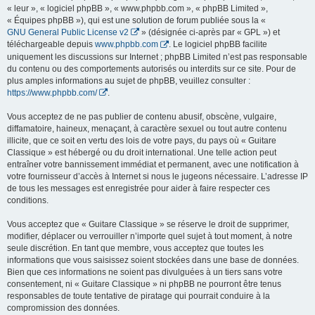
« leur », « logiciel phpBB », « www.phpbb.com », « phpBB Limited »,
« Équipes phpBB »), qui est une solution de forum publiée sous la «
GNU General Public License v2
» (désignée ci-après par « GPL ») et
téléchargeable depuis
www.phpbb.com
. Le logiciel phpBB facilite
uniquement les discussions sur Internet ; phpBB Limited n’est pas responsable
du contenu ou des comportements autorisés ou interdits sur ce site. Pour de
plus amples informations au sujet de phpBB, veuillez consulter :
https://www.phpbb.com/
.
Vous acceptez de ne pas publier de contenu abusif, obscène, vulgaire,
diffamatoire, haineux, menaçant, à caractère sexuel ou tout autre contenu
illicite, que ce soit en vertu des lois de votre pays, du pays où « Guitare
Classique » est hébergé ou du droit international. Une telle action peut
entraîner votre bannissement immédiat et permanent, avec une notification à
votre fournisseur d’accès à Internet si nous le jugeons nécessaire. L’adresse IP
de tous les messages est enregistrée pour aider à faire respecter ces
conditions.
Vous acceptez que « Guitare Classique » se réserve le droit de supprimer,
modifier, déplacer ou verrouiller n’importe quel sujet à tout moment, à notre
seule discrétion. En tant que membre, vous acceptez que toutes les
informations que vous saisissez soient stockées dans une base de données.
Bien que ces informations ne soient pas divulguées à un tiers sans votre
consentement, ni « Guitare Classique » ni phpBB ne pourront être tenus
responsables de toute tentative de piratage qui pourrait conduire à la
compromission des données.