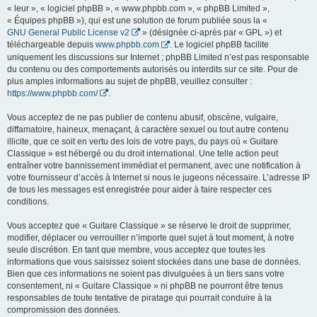
« leur », « logiciel phpBB », « www.phpbb.com », « phpBB Limited »,
« Équipes phpBB »), qui est une solution de forum publiée sous la «
GNU General Public License v2
» (désignée ci-après par « GPL ») et
téléchargeable depuis
www.phpbb.com
. Le logiciel phpBB facilite
uniquement les discussions sur Internet ; phpBB Limited n’est pas responsable
du contenu ou des comportements autorisés ou interdits sur ce site. Pour de
plus amples informations au sujet de phpBB, veuillez consulter :
https://www.phpbb.com/
.
Vous acceptez de ne pas publier de contenu abusif, obscène, vulgaire,
diffamatoire, haineux, menaçant, à caractère sexuel ou tout autre contenu
illicite, que ce soit en vertu des lois de votre pays, du pays où « Guitare
Classique » est hébergé ou du droit international. Une telle action peut
entraîner votre bannissement immédiat et permanent, avec une notification à
votre fournisseur d’accès à Internet si nous le jugeons nécessaire. L’adresse IP
de tous les messages est enregistrée pour aider à faire respecter ces
conditions.
Vous acceptez que « Guitare Classique » se réserve le droit de supprimer,
modifier, déplacer ou verrouiller n’importe quel sujet à tout moment, à notre
seule discrétion. En tant que membre, vous acceptez que toutes les
informations que vous saisissez soient stockées dans une base de données.
Bien que ces informations ne soient pas divulguées à un tiers sans votre
consentement, ni « Guitare Classique » ni phpBB ne pourront être tenus
responsables de toute tentative de piratage qui pourrait conduire à la
compromission des données.