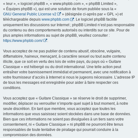
« leur », « logiciel phpBB », « www.phpbb.com », « phpBB Limited »,
« Équipes phpBB »), qui est une solution de forum publiée sous la «
GNU General Public License v2
» (désignée ci-après par « GPL ») et
téléchargeable depuis
www.phpbb.com
. Le logiciel phpBB facilite
uniquement les discussions sur Internet ; phpBB Limited n’est pas responsable
du contenu ou des comportements autorisés ou interdits sur ce site. Pour de
plus amples informations au sujet de phpBB, veuillez consulter :
https://www.phpbb.com/
.
Vous acceptez de ne pas publier de contenu abusif, obscène, vulgaire,
diffamatoire, haineux, menaçant, à caractère sexuel ou tout autre contenu
illicite, que ce soit en vertu des lois de votre pays, du pays où « Guitare
Classique » est hébergé ou du droit international. Une telle action peut
entraîner votre bannissement immédiat et permanent, avec une notification à
votre fournisseur d’accès à Internet si nous le jugeons nécessaire. L’adresse IP
de tous les messages est enregistrée pour aider à faire respecter ces
conditions.
Vous acceptez que « Guitare Classique » se réserve le droit de supprimer,
modifier, déplacer ou verrouiller n’importe quel sujet à tout moment, à notre
seule discrétion. En tant que membre, vous acceptez que toutes les
informations que vous saisissez soient stockées dans une base de données.
Bien que ces informations ne soient pas divulguées à un tiers sans votre
consentement, ni « Guitare Classique » ni phpBB ne pourront être tenus
responsables de toute tentative de piratage qui pourrait conduire à la
compromission des données.