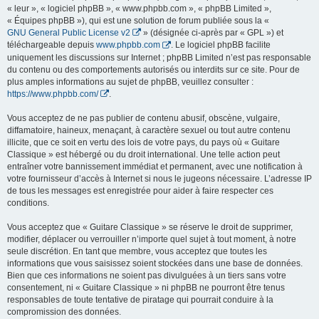
« leur », « logiciel phpBB », « www.phpbb.com », « phpBB Limited »,
« Équipes phpBB »), qui est une solution de forum publiée sous la «
GNU General Public License v2
» (désignée ci-après par « GPL ») et
téléchargeable depuis
www.phpbb.com
. Le logiciel phpBB facilite
uniquement les discussions sur Internet ; phpBB Limited n’est pas responsable
du contenu ou des comportements autorisés ou interdits sur ce site. Pour de
plus amples informations au sujet de phpBB, veuillez consulter :
https://www.phpbb.com/
.
Vous acceptez de ne pas publier de contenu abusif, obscène, vulgaire,
diffamatoire, haineux, menaçant, à caractère sexuel ou tout autre contenu
illicite, que ce soit en vertu des lois de votre pays, du pays où « Guitare
Classique » est hébergé ou du droit international. Une telle action peut
entraîner votre bannissement immédiat et permanent, avec une notification à
votre fournisseur d’accès à Internet si nous le jugeons nécessaire. L’adresse IP
de tous les messages est enregistrée pour aider à faire respecter ces
conditions.
Vous acceptez que « Guitare Classique » se réserve le droit de supprimer,
modifier, déplacer ou verrouiller n’importe quel sujet à tout moment, à notre
seule discrétion. En tant que membre, vous acceptez que toutes les
informations que vous saisissez soient stockées dans une base de données.
Bien que ces informations ne soient pas divulguées à un tiers sans votre
consentement, ni « Guitare Classique » ni phpBB ne pourront être tenus
responsables de toute tentative de piratage qui pourrait conduire à la
compromission des données.