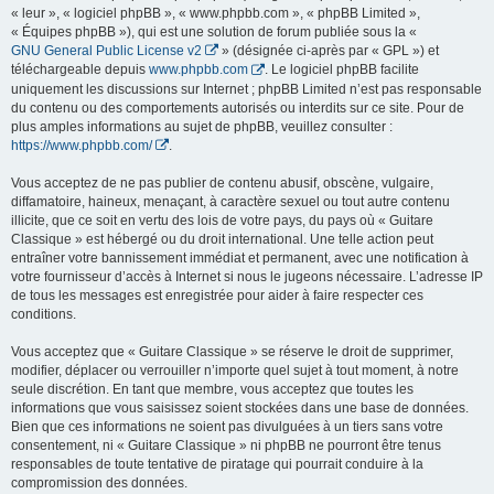
« leur », « logiciel phpBB », « www.phpbb.com », « phpBB Limited »,
« Équipes phpBB »), qui est une solution de forum publiée sous la «
GNU General Public License v2
» (désignée ci-après par « GPL ») et
téléchargeable depuis
www.phpbb.com
. Le logiciel phpBB facilite
uniquement les discussions sur Internet ; phpBB Limited n’est pas responsable
du contenu ou des comportements autorisés ou interdits sur ce site. Pour de
plus amples informations au sujet de phpBB, veuillez consulter :
https://www.phpbb.com/
.
Vous acceptez de ne pas publier de contenu abusif, obscène, vulgaire,
diffamatoire, haineux, menaçant, à caractère sexuel ou tout autre contenu
illicite, que ce soit en vertu des lois de votre pays, du pays où « Guitare
Classique » est hébergé ou du droit international. Une telle action peut
entraîner votre bannissement immédiat et permanent, avec une notification à
votre fournisseur d’accès à Internet si nous le jugeons nécessaire. L’adresse IP
de tous les messages est enregistrée pour aider à faire respecter ces
conditions.
Vous acceptez que « Guitare Classique » se réserve le droit de supprimer,
modifier, déplacer ou verrouiller n’importe quel sujet à tout moment, à notre
seule discrétion. En tant que membre, vous acceptez que toutes les
informations que vous saisissez soient stockées dans une base de données.
Bien que ces informations ne soient pas divulguées à un tiers sans votre
consentement, ni « Guitare Classique » ni phpBB ne pourront être tenus
responsables de toute tentative de piratage qui pourrait conduire à la
compromission des données.