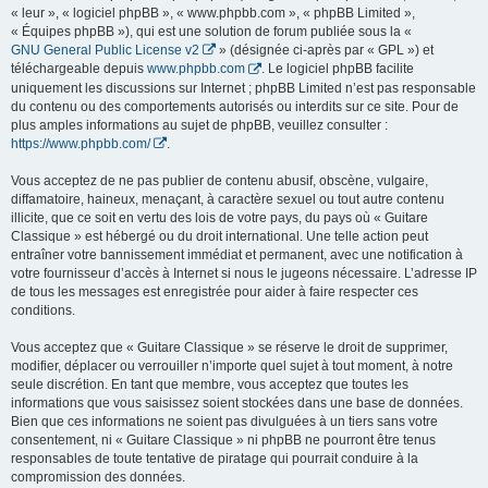
« leur », « logiciel phpBB », « www.phpbb.com », « phpBB Limited »,
« Équipes phpBB »), qui est une solution de forum publiée sous la «
GNU General Public License v2
» (désignée ci-après par « GPL ») et
téléchargeable depuis
www.phpbb.com
. Le logiciel phpBB facilite
uniquement les discussions sur Internet ; phpBB Limited n’est pas responsable
du contenu ou des comportements autorisés ou interdits sur ce site. Pour de
plus amples informations au sujet de phpBB, veuillez consulter :
https://www.phpbb.com/
.
Vous acceptez de ne pas publier de contenu abusif, obscène, vulgaire,
diffamatoire, haineux, menaçant, à caractère sexuel ou tout autre contenu
illicite, que ce soit en vertu des lois de votre pays, du pays où « Guitare
Classique » est hébergé ou du droit international. Une telle action peut
entraîner votre bannissement immédiat et permanent, avec une notification à
votre fournisseur d’accès à Internet si nous le jugeons nécessaire. L’adresse IP
de tous les messages est enregistrée pour aider à faire respecter ces
conditions.
Vous acceptez que « Guitare Classique » se réserve le droit de supprimer,
modifier, déplacer ou verrouiller n’importe quel sujet à tout moment, à notre
seule discrétion. En tant que membre, vous acceptez que toutes les
informations que vous saisissez soient stockées dans une base de données.
Bien que ces informations ne soient pas divulguées à un tiers sans votre
consentement, ni « Guitare Classique » ni phpBB ne pourront être tenus
responsables de toute tentative de piratage qui pourrait conduire à la
compromission des données.