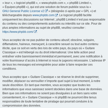
« leur », « logiciel phpBB », « www.phpbb.com », « phpBB Limited »,
« Équipes phpBB »), qui est une solution de forum publiée sous la «
GNU General Public License v2
» (désignée ci-après par « GPL ») et
téléchargeable depuis
www.phpbb.com
. Le logiciel phpBB facilite
uniquement les discussions sur Internet ; phpBB Limited n’est pas responsable
du contenu ou des comportements autorisés ou interdits sur ce site. Pour de
plus amples informations au sujet de phpBB, veuillez consulter :
https://www.phpbb.com/
.
Vous acceptez de ne pas publier de contenu abusif, obscène, vulgaire,
diffamatoire, haineux, menaçant, à caractère sexuel ou tout autre contenu
illicite, que ce soit en vertu des lois de votre pays, du pays où « Guitare
Classique » est hébergé ou du droit international. Une telle action peut
entraîner votre bannissement immédiat et permanent, avec une notification à
votre fournisseur d’accès à Internet si nous le jugeons nécessaire. L’adresse IP
de tous les messages est enregistrée pour aider à faire respecter ces
conditions.
Vous acceptez que « Guitare Classique » se réserve le droit de supprimer,
modifier, déplacer ou verrouiller n’importe quel sujet à tout moment, à notre
seule discrétion. En tant que membre, vous acceptez que toutes les
informations que vous saisissez soient stockées dans une base de données.
Bien que ces informations ne soient pas divulguées à un tiers sans votre
consentement, ni « Guitare Classique » ni phpBB ne pourront être tenus
responsables de toute tentative de piratage qui pourrait conduire à la
compromission des données.