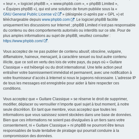
« leur », « logiciel phpBB », « www.phpbb.com », « phpBB Limited »,
« Équipes phpBB »), qui est une solution de forum publiée sous la «
GNU General Public License v2
» (désignée ci-après par « GPL ») et
téléchargeable depuis
www.phpbb.com
. Le logiciel phpBB facilite
uniquement les discussions sur Internet ; phpBB Limited n’est pas responsable
du contenu ou des comportements autorisés ou interdits sur ce site. Pour de
plus amples informations au sujet de phpBB, veuillez consulter :
https://www.phpbb.com/
.
Vous acceptez de ne pas publier de contenu abusif, obscène, vulgaire,
diffamatoire, haineux, menaçant, à caractère sexuel ou tout autre contenu
illicite, que ce soit en vertu des lois de votre pays, du pays où « Guitare
Classique » est hébergé ou du droit international. Une telle action peut
entraîner votre bannissement immédiat et permanent, avec une notification à
votre fournisseur d’accès à Internet si nous le jugeons nécessaire. L’adresse IP
de tous les messages est enregistrée pour aider à faire respecter ces
conditions.
Vous acceptez que « Guitare Classique » se réserve le droit de supprimer,
modifier, déplacer ou verrouiller n’importe quel sujet à tout moment, à notre
seule discrétion. En tant que membre, vous acceptez que toutes les
informations que vous saisissez soient stockées dans une base de données.
Bien que ces informations ne soient pas divulguées à un tiers sans votre
consentement, ni « Guitare Classique » ni phpBB ne pourront être tenus
responsables de toute tentative de piratage qui pourrait conduire à la
compromission des données.