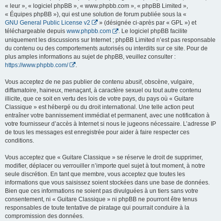
« leur », « logiciel phpBB », « www.phpbb.com », « phpBB Limited »,
« Équipes phpBB »), qui est une solution de forum publiée sous la «
GNU General Public License v2
» (désignée ci-après par « GPL ») et
téléchargeable depuis
www.phpbb.com
. Le logiciel phpBB facilite
uniquement les discussions sur Internet ; phpBB Limited n’est pas responsable
du contenu ou des comportements autorisés ou interdits sur ce site. Pour de
plus amples informations au sujet de phpBB, veuillez consulter :
https://www.phpbb.com/
.
Vous acceptez de ne pas publier de contenu abusif, obscène, vulgaire,
diffamatoire, haineux, menaçant, à caractère sexuel ou tout autre contenu
illicite, que ce soit en vertu des lois de votre pays, du pays où « Guitare
Classique » est hébergé ou du droit international. Une telle action peut
entraîner votre bannissement immédiat et permanent, avec une notification à
votre fournisseur d’accès à Internet si nous le jugeons nécessaire. L’adresse IP
de tous les messages est enregistrée pour aider à faire respecter ces
conditions.
Vous acceptez que « Guitare Classique » se réserve le droit de supprimer,
modifier, déplacer ou verrouiller n’importe quel sujet à tout moment, à notre
seule discrétion. En tant que membre, vous acceptez que toutes les
informations que vous saisissez soient stockées dans une base de données.
Bien que ces informations ne soient pas divulguées à un tiers sans votre
consentement, ni « Guitare Classique » ni phpBB ne pourront être tenus
responsables de toute tentative de piratage qui pourrait conduire à la
compromission des données.