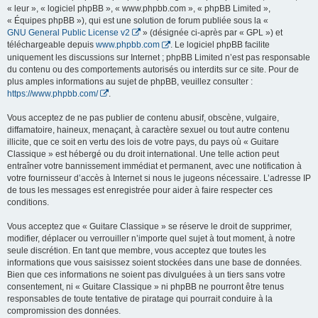
« leur », « logiciel phpBB », « www.phpbb.com », « phpBB Limited »,
« Équipes phpBB »), qui est une solution de forum publiée sous la «
GNU General Public License v2
» (désignée ci-après par « GPL ») et
téléchargeable depuis
www.phpbb.com
. Le logiciel phpBB facilite
uniquement les discussions sur Internet ; phpBB Limited n’est pas responsable
du contenu ou des comportements autorisés ou interdits sur ce site. Pour de
plus amples informations au sujet de phpBB, veuillez consulter :
https://www.phpbb.com/
.
Vous acceptez de ne pas publier de contenu abusif, obscène, vulgaire,
diffamatoire, haineux, menaçant, à caractère sexuel ou tout autre contenu
illicite, que ce soit en vertu des lois de votre pays, du pays où « Guitare
Classique » est hébergé ou du droit international. Une telle action peut
entraîner votre bannissement immédiat et permanent, avec une notification à
votre fournisseur d’accès à Internet si nous le jugeons nécessaire. L’adresse IP
de tous les messages est enregistrée pour aider à faire respecter ces
conditions.
Vous acceptez que « Guitare Classique » se réserve le droit de supprimer,
modifier, déplacer ou verrouiller n’importe quel sujet à tout moment, à notre
seule discrétion. En tant que membre, vous acceptez que toutes les
informations que vous saisissez soient stockées dans une base de données.
Bien que ces informations ne soient pas divulguées à un tiers sans votre
consentement, ni « Guitare Classique » ni phpBB ne pourront être tenus
responsables de toute tentative de piratage qui pourrait conduire à la
compromission des données.