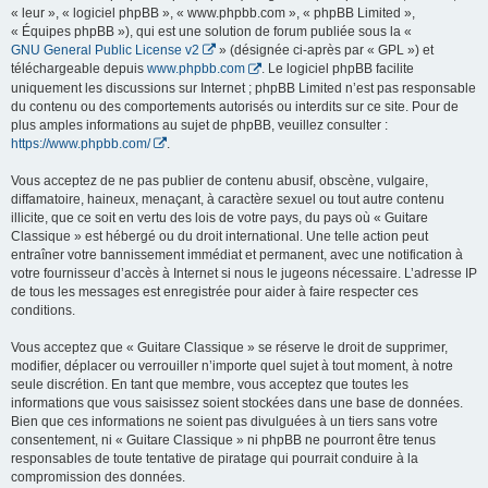
« leur », « logiciel phpBB », « www.phpbb.com », « phpBB Limited »,
« Équipes phpBB »), qui est une solution de forum publiée sous la «
GNU General Public License v2
» (désignée ci-après par « GPL ») et
téléchargeable depuis
www.phpbb.com
. Le logiciel phpBB facilite
uniquement les discussions sur Internet ; phpBB Limited n’est pas responsable
du contenu ou des comportements autorisés ou interdits sur ce site. Pour de
plus amples informations au sujet de phpBB, veuillez consulter :
https://www.phpbb.com/
.
Vous acceptez de ne pas publier de contenu abusif, obscène, vulgaire,
diffamatoire, haineux, menaçant, à caractère sexuel ou tout autre contenu
illicite, que ce soit en vertu des lois de votre pays, du pays où « Guitare
Classique » est hébergé ou du droit international. Une telle action peut
entraîner votre bannissement immédiat et permanent, avec une notification à
votre fournisseur d’accès à Internet si nous le jugeons nécessaire. L’adresse IP
de tous les messages est enregistrée pour aider à faire respecter ces
conditions.
Vous acceptez que « Guitare Classique » se réserve le droit de supprimer,
modifier, déplacer ou verrouiller n’importe quel sujet à tout moment, à notre
seule discrétion. En tant que membre, vous acceptez que toutes les
informations que vous saisissez soient stockées dans une base de données.
Bien que ces informations ne soient pas divulguées à un tiers sans votre
consentement, ni « Guitare Classique » ni phpBB ne pourront être tenus
responsables de toute tentative de piratage qui pourrait conduire à la
compromission des données.