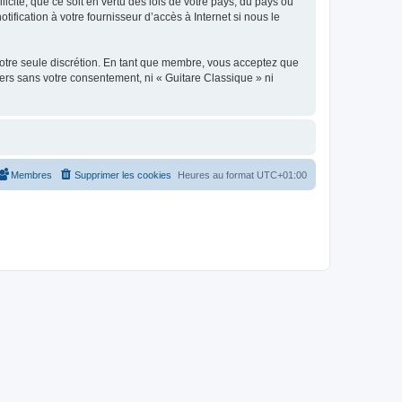
icite, que ce soit en vertu des lois de votre pays, du pays où
ification à votre fournisseur d’accès à Internet si nous le
 notre seule discrétion. En tant que membre, vous acceptez que
ers sans votre consentement, ni « Guitare Classique » ni
Membres
Supprimer les cookies
Heures au format
UTC+01:00