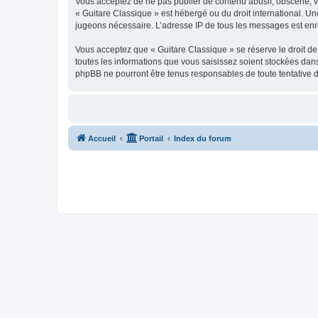
Vous acceptez de ne pas publier de contenu abusif, obscène, vul
« Guitare Classique » est hébergé ou du droit international. Un
jugeons nécessaire. L’adresse IP de tous les messages est enre
Vous acceptez que « Guitare Classique » se réserve le droit de 
toutes les informations que vous saisissez soient stockées dan
phpBB ne pourront être tenus responsables de toute tentative 
Accueil
Portail
Index du forum