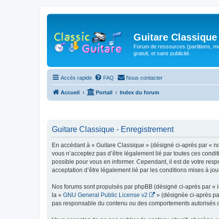
Guitare Classique
Forum de ressources (partitions, mu
gratuit, et sans publicité.
Accès rapide
FAQ
Nous contacter
Accueil
Portail
Index du forum
Guitare Classique - Enregistrement
En accédant à « Guitare Classique » (désigné ci-après par « nous
vous n’acceptez pas d’être légalement lié par toutes ces condit
possible pour vous en informer. Cependant, il est de votre respo
acceptation d’être légalement lié par les conditions mises à jou
Nos forums sont propulsés par phpBB (désigné ci-après par « il
la «
GNU General Public License v2
» (désignée ci-après pa
pas responsable du contenu ou des comportements autorisés ou i