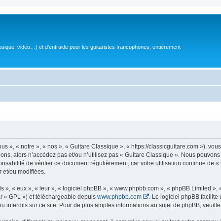
sique, vidéo…) et d'entraide pour les guitaristes francophones, entièrement
 », « notre », « nos », « Guitare Classique », « https://classicguitare.com »), vous
ions, alors n’accédez pas et/ou n’utilisez pas « Guitare Classique ». Nous pouvons 
nsabilité de vérifier ce document régulièrement, car votre utilisation continue de «
r et/ou modifiées.
s », « eux », « leur », « logiciel phpBB », « www.phpbb.com », « phpBB Limited »,
r « GPL ») et téléchargeable depuis
www.phpbb.com
. Le logiciel phpBB facilit
nterdits sur ce site. Pour de plus amples informations au sujet de phpBB, veuille