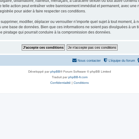
gaire, diffamatoire, haineux, menaçant, à caractère sexuel ou tout autre contenu ill
e telle action peut entraîner votre bannissement immédiat et permanent, avec une not
gistrée pour aider à faire respecter ces conditions.
supprimer, modifier, déplacer ou verrouiller n’importe quel sujet à tout moment, à
s une base de données. Bien que ces informations ne soient pas divulguées à un ti
de piratage qui pourrait conduire à la compromission des données.
Nous contacter
L’équipe du forum
Développé par
phpBB
® Forum Software © phpBB Limited
Traduit par
phpBB-fr.com
Confidentialité
|
Conditions