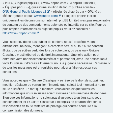
« leur », « logiciel phpBB », « www.phpbb.com », « phpBB Limited »,
« Équipes phpBB »), qui est une solution de forum publiée sous la «
GNU General Public License v2
» (désignée ci-après par « GPL ») et
téléchargeable depuis
www.phpbb.com
. Le logiciel phpBB facilite
uniquement les discussions sur Internet ; phpBB Limited n’est pas responsable
du contenu ou des comportements autorisés ou interdits sur ce site. Pour de
plus amples informations au sujet de phpBB, veuillez consulter :
https://www.phpbb.com/
.
Vous acceptez de ne pas publier de contenu abusif, obscène, vulgaire,
diffamatoire, haineux, menaçant, à caractère sexuel ou tout autre contenu
illicite, que ce soit en vertu des lois de votre pays, du pays où « Guitare
Classique » est hébergé ou du droit international. Une telle action peut
entraîner votre bannissement immédiat et permanent, avec une notification à
votre fournisseur d’accès à Internet si nous le jugeons nécessaire. L’adresse IP
de tous les messages est enregistrée pour aider à faire respecter ces
conditions.
Vous acceptez que « Guitare Classique » se réserve le droit de supprimer,
modifier, déplacer ou verrouiller n’importe quel sujet à tout moment, à notre
seule discrétion. En tant que membre, vous acceptez que toutes les
informations que vous saisissez soient stockées dans une base de données.
Bien que ces informations ne soient pas divulguées à un tiers sans votre
consentement, ni « Guitare Classique » ni phpBB ne pourront être tenus
responsables de toute tentative de piratage qui pourrait conduire à la
compromission des données.