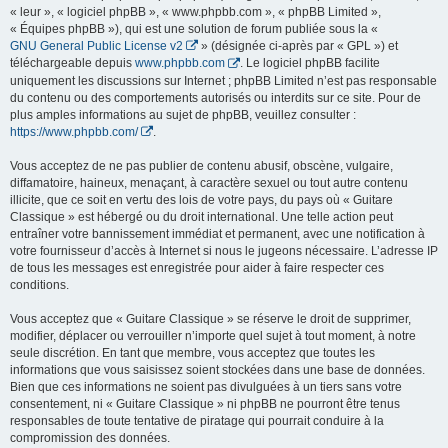
« leur », « logiciel phpBB », « www.phpbb.com », « phpBB Limited »,
« Équipes phpBB »), qui est une solution de forum publiée sous la «
GNU General Public License v2
» (désignée ci-après par « GPL ») et
téléchargeable depuis
www.phpbb.com
. Le logiciel phpBB facilite
uniquement les discussions sur Internet ; phpBB Limited n’est pas responsable
du contenu ou des comportements autorisés ou interdits sur ce site. Pour de
plus amples informations au sujet de phpBB, veuillez consulter :
https://www.phpbb.com/
.
Vous acceptez de ne pas publier de contenu abusif, obscène, vulgaire,
diffamatoire, haineux, menaçant, à caractère sexuel ou tout autre contenu
illicite, que ce soit en vertu des lois de votre pays, du pays où « Guitare
Classique » est hébergé ou du droit international. Une telle action peut
entraîner votre bannissement immédiat et permanent, avec une notification à
votre fournisseur d’accès à Internet si nous le jugeons nécessaire. L’adresse IP
de tous les messages est enregistrée pour aider à faire respecter ces
conditions.
Vous acceptez que « Guitare Classique » se réserve le droit de supprimer,
modifier, déplacer ou verrouiller n’importe quel sujet à tout moment, à notre
seule discrétion. En tant que membre, vous acceptez que toutes les
informations que vous saisissez soient stockées dans une base de données.
Bien que ces informations ne soient pas divulguées à un tiers sans votre
consentement, ni « Guitare Classique » ni phpBB ne pourront être tenus
responsables de toute tentative de piratage qui pourrait conduire à la
compromission des données.