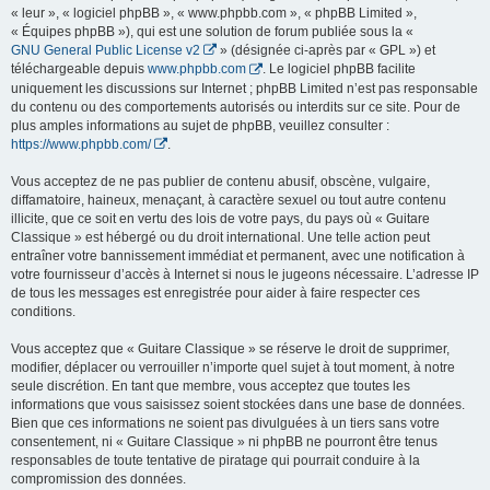
« leur », « logiciel phpBB », « www.phpbb.com », « phpBB Limited »,
« Équipes phpBB »), qui est une solution de forum publiée sous la «
GNU General Public License v2
» (désignée ci-après par « GPL ») et
téléchargeable depuis
www.phpbb.com
. Le logiciel phpBB facilite
uniquement les discussions sur Internet ; phpBB Limited n’est pas responsable
du contenu ou des comportements autorisés ou interdits sur ce site. Pour de
plus amples informations au sujet de phpBB, veuillez consulter :
https://www.phpbb.com/
.
Vous acceptez de ne pas publier de contenu abusif, obscène, vulgaire,
diffamatoire, haineux, menaçant, à caractère sexuel ou tout autre contenu
illicite, que ce soit en vertu des lois de votre pays, du pays où « Guitare
Classique » est hébergé ou du droit international. Une telle action peut
entraîner votre bannissement immédiat et permanent, avec une notification à
votre fournisseur d’accès à Internet si nous le jugeons nécessaire. L’adresse IP
de tous les messages est enregistrée pour aider à faire respecter ces
conditions.
Vous acceptez que « Guitare Classique » se réserve le droit de supprimer,
modifier, déplacer ou verrouiller n’importe quel sujet à tout moment, à notre
seule discrétion. En tant que membre, vous acceptez que toutes les
informations que vous saisissez soient stockées dans une base de données.
Bien que ces informations ne soient pas divulguées à un tiers sans votre
consentement, ni « Guitare Classique » ni phpBB ne pourront être tenus
responsables de toute tentative de piratage qui pourrait conduire à la
compromission des données.