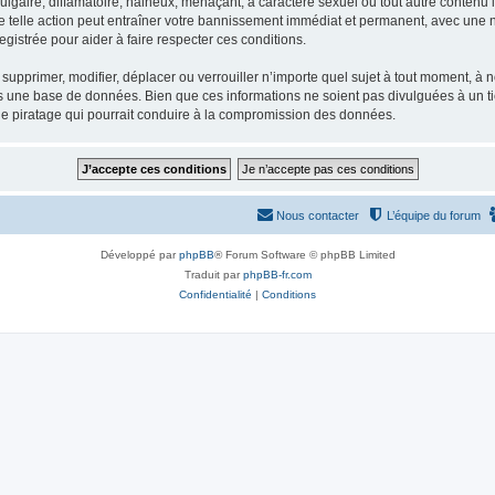
gaire, diffamatoire, haineux, menaçant, à caractère sexuel ou tout autre contenu ill
e telle action peut entraîner votre bannissement immédiat et permanent, avec une not
gistrée pour aider à faire respecter ces conditions.
supprimer, modifier, déplacer ou verrouiller n’importe quel sujet à tout moment, à
s une base de données. Bien que ces informations ne soient pas divulguées à un ti
de piratage qui pourrait conduire à la compromission des données.
Nous contacter
L’équipe du forum
Développé par
phpBB
® Forum Software © phpBB Limited
Traduit par
phpBB-fr.com
Confidentialité
|
Conditions