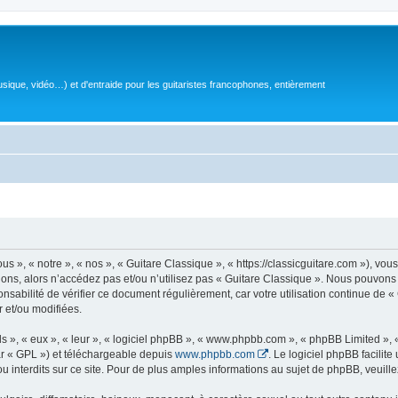
sique, vidéo…) et d'entraide pour les guitaristes francophones, entièrement
 », « notre », « nos », « Guitare Classique », « https://classicguitare.com »), vous
ions, alors n’accédez pas et/ou n’utilisez pas « Guitare Classique ». Nous pouvons 
nsabilité de vérifier ce document régulièrement, car votre utilisation continue de «
r et/ou modifiées.
s », « eux », « leur », « logiciel phpBB », « www.phpbb.com », « phpBB Limited »,
r « GPL ») et téléchargeable depuis
www.phpbb.com
. Le logiciel phpBB facilit
nterdits sur ce site. Pour de plus amples informations au sujet de phpBB, veuille