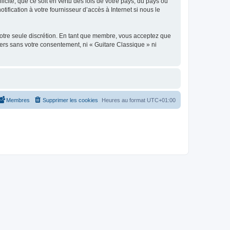
icite, que ce soit en vertu des lois de votre pays, du pays où
ification à votre fournisseur d’accès à Internet si nous le
 notre seule discrétion. En tant que membre, vous acceptez que
ers sans votre consentement, ni « Guitare Classique » ni
Membres
Supprimer les cookies
Heures au format
UTC+01:00