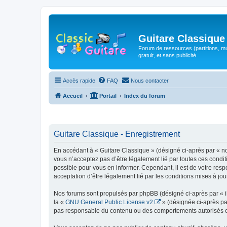
Guitare Classique
Forum de ressources (partitions, mu
gratuit, et sans publicité.
Accès rapide
FAQ
Nous contacter
Accueil
Portail
Index du forum
Guitare Classique - Enregistrement
En accédant à « Guitare Classique » (désigné ci-après par « nous
vous n’acceptez pas d’être légalement lié par toutes ces condit
possible pour vous en informer. Cependant, il est de votre respo
acceptation d’être légalement lié par les conditions mises à jou
Nos forums sont propulsés par phpBB (désigné ci-après par « il
la «
GNU General Public License v2
» (désignée ci-après pa
pas responsable du contenu ou des comportements autorisés ou i