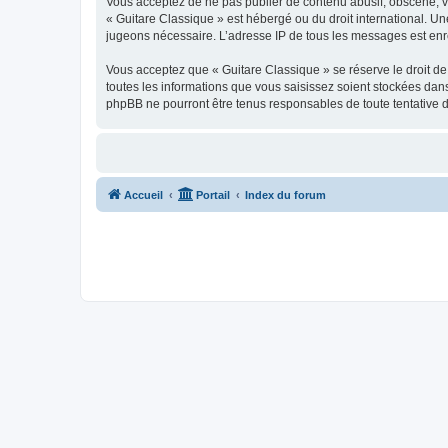
Vous acceptez de ne pas publier de contenu abusif, obscène, vul
« Guitare Classique » est hébergé ou du droit international. Un
jugeons nécessaire. L’adresse IP de tous les messages est enre
Vous acceptez que « Guitare Classique » se réserve le droit de 
toutes les informations que vous saisissez soient stockées dan
phpBB ne pourront être tenus responsables de toute tentative 
Accueil
Portail
Index du forum