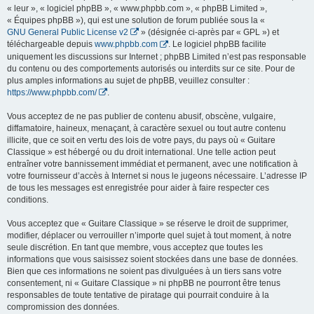
« leur », « logiciel phpBB », « www.phpbb.com », « phpBB Limited »,
« Équipes phpBB »), qui est une solution de forum publiée sous la «
GNU General Public License v2
» (désignée ci-après par « GPL ») et
téléchargeable depuis
www.phpbb.com
. Le logiciel phpBB facilite
uniquement les discussions sur Internet ; phpBB Limited n’est pas responsable
du contenu ou des comportements autorisés ou interdits sur ce site. Pour de
plus amples informations au sujet de phpBB, veuillez consulter :
https://www.phpbb.com/
.
Vous acceptez de ne pas publier de contenu abusif, obscène, vulgaire,
diffamatoire, haineux, menaçant, à caractère sexuel ou tout autre contenu
illicite, que ce soit en vertu des lois de votre pays, du pays où « Guitare
Classique » est hébergé ou du droit international. Une telle action peut
entraîner votre bannissement immédiat et permanent, avec une notification à
votre fournisseur d’accès à Internet si nous le jugeons nécessaire. L’adresse IP
de tous les messages est enregistrée pour aider à faire respecter ces
conditions.
Vous acceptez que « Guitare Classique » se réserve le droit de supprimer,
modifier, déplacer ou verrouiller n’importe quel sujet à tout moment, à notre
seule discrétion. En tant que membre, vous acceptez que toutes les
informations que vous saisissez soient stockées dans une base de données.
Bien que ces informations ne soient pas divulguées à un tiers sans votre
consentement, ni « Guitare Classique » ni phpBB ne pourront être tenus
responsables de toute tentative de piratage qui pourrait conduire à la
compromission des données.