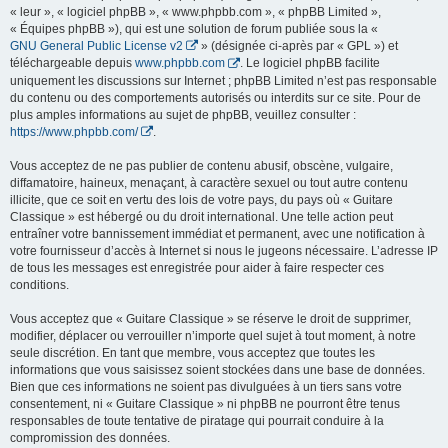
« leur », « logiciel phpBB », « www.phpbb.com », « phpBB Limited »,
« Équipes phpBB »), qui est une solution de forum publiée sous la «
GNU General Public License v2
» (désignée ci-après par « GPL ») et
téléchargeable depuis
www.phpbb.com
. Le logiciel phpBB facilite
uniquement les discussions sur Internet ; phpBB Limited n’est pas responsable
du contenu ou des comportements autorisés ou interdits sur ce site. Pour de
plus amples informations au sujet de phpBB, veuillez consulter :
https://www.phpbb.com/
.
Vous acceptez de ne pas publier de contenu abusif, obscène, vulgaire,
diffamatoire, haineux, menaçant, à caractère sexuel ou tout autre contenu
illicite, que ce soit en vertu des lois de votre pays, du pays où « Guitare
Classique » est hébergé ou du droit international. Une telle action peut
entraîner votre bannissement immédiat et permanent, avec une notification à
votre fournisseur d’accès à Internet si nous le jugeons nécessaire. L’adresse IP
de tous les messages est enregistrée pour aider à faire respecter ces
conditions.
Vous acceptez que « Guitare Classique » se réserve le droit de supprimer,
modifier, déplacer ou verrouiller n’importe quel sujet à tout moment, à notre
seule discrétion. En tant que membre, vous acceptez que toutes les
informations que vous saisissez soient stockées dans une base de données.
Bien que ces informations ne soient pas divulguées à un tiers sans votre
consentement, ni « Guitare Classique » ni phpBB ne pourront être tenus
responsables de toute tentative de piratage qui pourrait conduire à la
compromission des données.