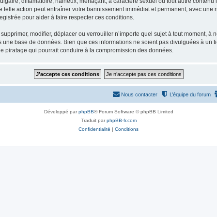
gaire, diffamatoire, haineux, menaçant, à caractère sexuel ou tout autre contenu ill
e telle action peut entraîner votre bannissement immédiat et permanent, avec une not
gistrée pour aider à faire respecter ces conditions.
supprimer, modifier, déplacer ou verrouiller n’importe quel sujet à tout moment, à
s une base de données. Bien que ces informations ne soient pas divulguées à un ti
de piratage qui pourrait conduire à la compromission des données.
Nous contacter
L’équipe du forum
Développé par
phpBB
® Forum Software © phpBB Limited
Traduit par
phpBB-fr.com
Confidentialité
|
Conditions