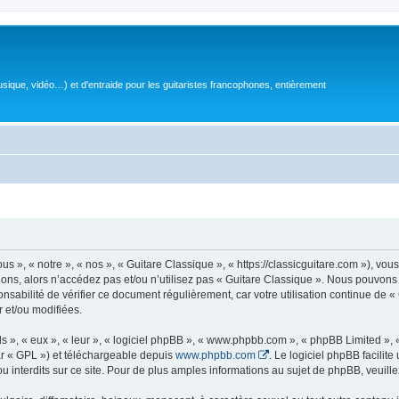
sique, vidéo…) et d'entraide pour les guitaristes francophones, entièrement
 », « notre », « nos », « Guitare Classique », « https://classicguitare.com »), vous
ions, alors n’accédez pas et/ou n’utilisez pas « Guitare Classique ». Nous pouvons 
nsabilité de vérifier ce document régulièrement, car votre utilisation continue de «
r et/ou modifiées.
s », « eux », « leur », « logiciel phpBB », « www.phpbb.com », « phpBB Limited »,
r « GPL ») et téléchargeable depuis
www.phpbb.com
. Le logiciel phpBB facilit
nterdits sur ce site. Pour de plus amples informations au sujet de phpBB, veuille