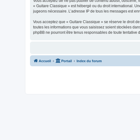
Vous acceptez de ne pas publier de contenu abusif, obscène, vul
« Guitare Classique » est hébergé ou du droit international. Un
jugeons nécessaire. L’adresse IP de tous les messages est enre
Vous acceptez que « Guitare Classique » se réserve le droit de 
toutes les informations que vous saisissez soient stockées dan
phpBB ne pourront être tenus responsables de toute tentative 
Accueil
Portail
Index du forum