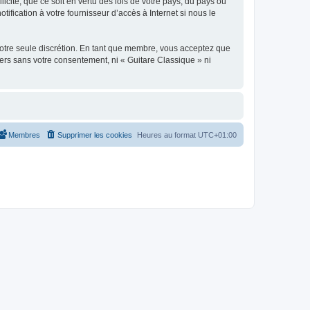
icite, que ce soit en vertu des lois de votre pays, du pays où
ification à votre fournisseur d’accès à Internet si nous le
 notre seule discrétion. En tant que membre, vous acceptez que
ers sans votre consentement, ni « Guitare Classique » ni
Membres
Supprimer les cookies
Heures au format
UTC+01:00