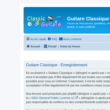
Guitare Classique
Forum de ressources (partitions, mu
gratuit, et sans publicité.
Accès rapide
FAQ
Nous contacter
Accueil
Portail
Index du forum
Guitare Classique - Enregistrement
En accédant à « Guitare Classique » (désigné ci-après par « nous
vous n’acceptez pas d’être légalement lié par toutes ces condit
possible pour vous en informer. Cependant, il est de votre respo
acceptation d’être légalement lié par les conditions mises à jou
Nos forums sont propulsés par phpBB (désigné ci-après par « il
la «
GNU General Public License v2
» (désignée ci-après pa
pas responsable du contenu ou des comportements autorisés ou i