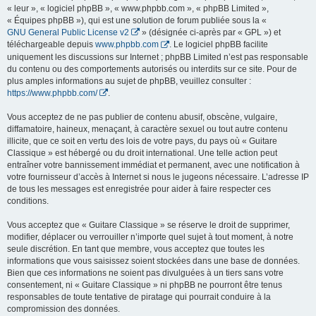
« leur », « logiciel phpBB », « www.phpbb.com », « phpBB Limited »,
« Équipes phpBB »), qui est une solution de forum publiée sous la «
GNU General Public License v2
» (désignée ci-après par « GPL ») et
téléchargeable depuis
www.phpbb.com
. Le logiciel phpBB facilite
uniquement les discussions sur Internet ; phpBB Limited n’est pas responsable
du contenu ou des comportements autorisés ou interdits sur ce site. Pour de
plus amples informations au sujet de phpBB, veuillez consulter :
https://www.phpbb.com/
.
Vous acceptez de ne pas publier de contenu abusif, obscène, vulgaire,
diffamatoire, haineux, menaçant, à caractère sexuel ou tout autre contenu
illicite, que ce soit en vertu des lois de votre pays, du pays où « Guitare
Classique » est hébergé ou du droit international. Une telle action peut
entraîner votre bannissement immédiat et permanent, avec une notification à
votre fournisseur d’accès à Internet si nous le jugeons nécessaire. L’adresse IP
de tous les messages est enregistrée pour aider à faire respecter ces
conditions.
Vous acceptez que « Guitare Classique » se réserve le droit de supprimer,
modifier, déplacer ou verrouiller n’importe quel sujet à tout moment, à notre
seule discrétion. En tant que membre, vous acceptez que toutes les
informations que vous saisissez soient stockées dans une base de données.
Bien que ces informations ne soient pas divulguées à un tiers sans votre
consentement, ni « Guitare Classique » ni phpBB ne pourront être tenus
responsables de toute tentative de piratage qui pourrait conduire à la
compromission des données.