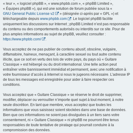
« leur », « logiciel phpBB », « www.phpbb.com », « phpBB Limited »,
« Équipes phpBB »), qui est une solution de forum publiée sous la «
GNU General Public License v2
» (désignée ci-après par « GPL ») et
téléchargeable depuis
www.phpbb.com
. Le logiciel phpBB facilite
uniquement les discussions sur Internet ; phpBB Limited n’est pas responsable
du contenu ou des comportements autorisés ou interdits sur ce site. Pour de
plus amples informations au sujet de phpBB, veuillez consulter :
https://www.phpbb.com/
.
Vous acceptez de ne pas publier de contenu abusif, obscène, vulgaire,
diffamatoire, haineux, menaçant, à caractère sexuel ou tout autre contenu
illicite, que ce soit en vertu des lois de votre pays, du pays où « Guitare
Classique » est hébergé ou du droit international. Une telle action peut
entraîner votre bannissement immédiat et permanent, avec une notification à
votre fournisseur d’accès à Internet si nous le jugeons nécessaire. L’adresse IP
de tous les messages est enregistrée pour aider à faire respecter ces
conditions.
Vous acceptez que « Guitare Classique » se réserve le droit de supprimer,
modifier, déplacer ou verrouiller n’importe quel sujet à tout moment, à notre
seule discrétion. En tant que membre, vous acceptez que toutes les
informations que vous saisissez soient stockées dans une base de données.
Bien que ces informations ne soient pas divulguées à un tiers sans votre
consentement, ni « Guitare Classique » ni phpBB ne pourront être tenus
responsables de toute tentative de piratage qui pourrait conduire à la
compromission des données.