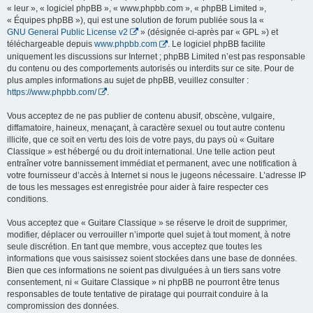
« leur », « logiciel phpBB », « www.phpbb.com », « phpBB Limited »,
« Équipes phpBB »), qui est une solution de forum publiée sous la «
GNU General Public License v2
» (désignée ci-après par « GPL ») et
téléchargeable depuis
www.phpbb.com
. Le logiciel phpBB facilite
uniquement les discussions sur Internet ; phpBB Limited n’est pas responsable
du contenu ou des comportements autorisés ou interdits sur ce site. Pour de
plus amples informations au sujet de phpBB, veuillez consulter :
https://www.phpbb.com/
.
Vous acceptez de ne pas publier de contenu abusif, obscène, vulgaire,
diffamatoire, haineux, menaçant, à caractère sexuel ou tout autre contenu
illicite, que ce soit en vertu des lois de votre pays, du pays où « Guitare
Classique » est hébergé ou du droit international. Une telle action peut
entraîner votre bannissement immédiat et permanent, avec une notification à
votre fournisseur d’accès à Internet si nous le jugeons nécessaire. L’adresse IP
de tous les messages est enregistrée pour aider à faire respecter ces
conditions.
Vous acceptez que « Guitare Classique » se réserve le droit de supprimer,
modifier, déplacer ou verrouiller n’importe quel sujet à tout moment, à notre
seule discrétion. En tant que membre, vous acceptez que toutes les
informations que vous saisissez soient stockées dans une base de données.
Bien que ces informations ne soient pas divulguées à un tiers sans votre
consentement, ni « Guitare Classique » ni phpBB ne pourront être tenus
responsables de toute tentative de piratage qui pourrait conduire à la
compromission des données.