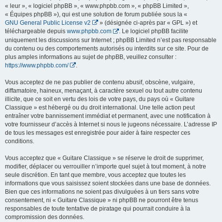
« leur », « logiciel phpBB », « www.phpbb.com », « phpBB Limited »,
« Équipes phpBB »), qui est une solution de forum publiée sous la «
GNU General Public License v2
» (désignée ci-après par « GPL ») et
téléchargeable depuis
www.phpbb.com
. Le logiciel phpBB facilite
uniquement les discussions sur Internet ; phpBB Limited n’est pas responsable
du contenu ou des comportements autorisés ou interdits sur ce site. Pour de
plus amples informations au sujet de phpBB, veuillez consulter :
https://www.phpbb.com/
.
Vous acceptez de ne pas publier de contenu abusif, obscène, vulgaire,
diffamatoire, haineux, menaçant, à caractère sexuel ou tout autre contenu
illicite, que ce soit en vertu des lois de votre pays, du pays où « Guitare
Classique » est hébergé ou du droit international. Une telle action peut
entraîner votre bannissement immédiat et permanent, avec une notification à
votre fournisseur d’accès à Internet si nous le jugeons nécessaire. L’adresse IP
de tous les messages est enregistrée pour aider à faire respecter ces
conditions.
Vous acceptez que « Guitare Classique » se réserve le droit de supprimer,
modifier, déplacer ou verrouiller n’importe quel sujet à tout moment, à notre
seule discrétion. En tant que membre, vous acceptez que toutes les
informations que vous saisissez soient stockées dans une base de données.
Bien que ces informations ne soient pas divulguées à un tiers sans votre
consentement, ni « Guitare Classique » ni phpBB ne pourront être tenus
responsables de toute tentative de piratage qui pourrait conduire à la
compromission des données.