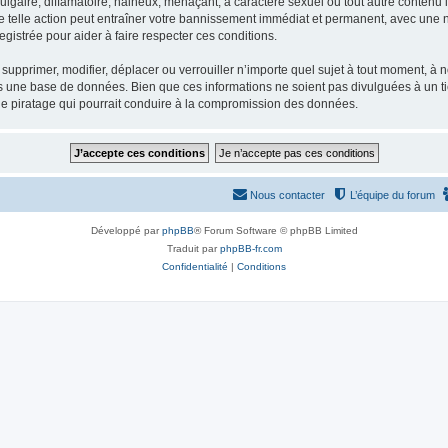
gaire, diffamatoire, haineux, menaçant, à caractère sexuel ou tout autre contenu ill
e telle action peut entraîner votre bannissement immédiat et permanent, avec une not
gistrée pour aider à faire respecter ces conditions.
supprimer, modifier, déplacer ou verrouiller n’importe quel sujet à tout moment, à
s une base de données. Bien que ces informations ne soient pas divulguées à un ti
de piratage qui pourrait conduire à la compromission des données.
Nous contacter
L’équipe du forum
Développé par
phpBB
® Forum Software © phpBB Limited
Traduit par
phpBB-fr.com
Confidentialité
|
Conditions