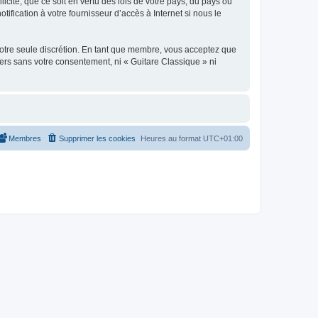
icite, que ce soit en vertu des lois de votre pays, du pays où
ification à votre fournisseur d’accès à Internet si nous le
 notre seule discrétion. En tant que membre, vous acceptez que
ers sans votre consentement, ni « Guitare Classique » ni
Membres
Supprimer les cookies
Heures au format
UTC+01:00