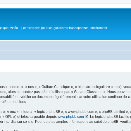
sique, vidéo…) et d'entraide pour les guitaristes francophones, entièrement
 », « notre », « nos », « Guitare Classique », « https://classicguitare.com »), vous
ions, alors n’accédez pas et/ou n’utilisez pas « Guitare Classique ». Nous pouvons 
nsabilité de vérifier ce document régulièrement, car votre utilisation continue de «
r et/ou modifiées.
s », « eux », « leur », « logiciel phpBB », « www.phpbb.com », « phpBB Limited »,
r « GPL ») et téléchargeable depuis
www.phpbb.com
. Le logiciel phpBB facilit
nterdits sur ce site. Pour de plus amples informations au sujet de phpBB, veuille