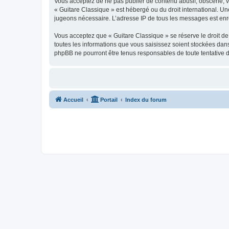
Vous acceptez de ne pas publier de contenu abusif, obscène, vul
« Guitare Classique » est hébergé ou du droit international. Un
jugeons nécessaire. L’adresse IP de tous les messages est enre
Vous acceptez que « Guitare Classique » se réserve le droit de 
toutes les informations que vous saisissez soient stockées dan
phpBB ne pourront être tenus responsables de toute tentative 
Accueil
Portail
Index du forum