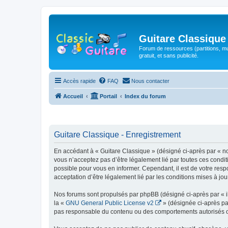
Guitare Classique
Forum de ressources (partitions, mu
gratuit, et sans publicité.
Accès rapide
FAQ
Nous contacter
Accueil
Portail
Index du forum
Guitare Classique - Enregistrement
En accédant à « Guitare Classique » (désigné ci-après par « nous
vous n’acceptez pas d’être légalement lié par toutes ces condit
possible pour vous en informer. Cependant, il est de votre respo
acceptation d’être légalement lié par les conditions mises à jou
Nos forums sont propulsés par phpBB (désigné ci-après par « il
la «
GNU General Public License v2
» (désignée ci-après pa
pas responsable du contenu ou des comportements autorisés ou i