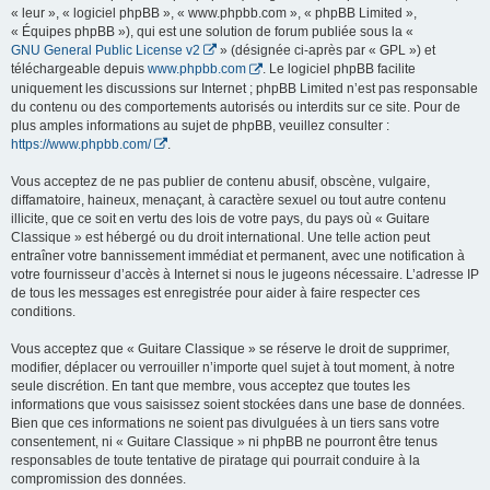
« leur », « logiciel phpBB », « www.phpbb.com », « phpBB Limited »,
« Équipes phpBB »), qui est une solution de forum publiée sous la «
GNU General Public License v2
» (désignée ci-après par « GPL ») et
téléchargeable depuis
www.phpbb.com
. Le logiciel phpBB facilite
uniquement les discussions sur Internet ; phpBB Limited n’est pas responsable
du contenu ou des comportements autorisés ou interdits sur ce site. Pour de
plus amples informations au sujet de phpBB, veuillez consulter :
https://www.phpbb.com/
.
Vous acceptez de ne pas publier de contenu abusif, obscène, vulgaire,
diffamatoire, haineux, menaçant, à caractère sexuel ou tout autre contenu
illicite, que ce soit en vertu des lois de votre pays, du pays où « Guitare
Classique » est hébergé ou du droit international. Une telle action peut
entraîner votre bannissement immédiat et permanent, avec une notification à
votre fournisseur d’accès à Internet si nous le jugeons nécessaire. L’adresse IP
de tous les messages est enregistrée pour aider à faire respecter ces
conditions.
Vous acceptez que « Guitare Classique » se réserve le droit de supprimer,
modifier, déplacer ou verrouiller n’importe quel sujet à tout moment, à notre
seule discrétion. En tant que membre, vous acceptez que toutes les
informations que vous saisissez soient stockées dans une base de données.
Bien que ces informations ne soient pas divulguées à un tiers sans votre
consentement, ni « Guitare Classique » ni phpBB ne pourront être tenus
responsables de toute tentative de piratage qui pourrait conduire à la
compromission des données.