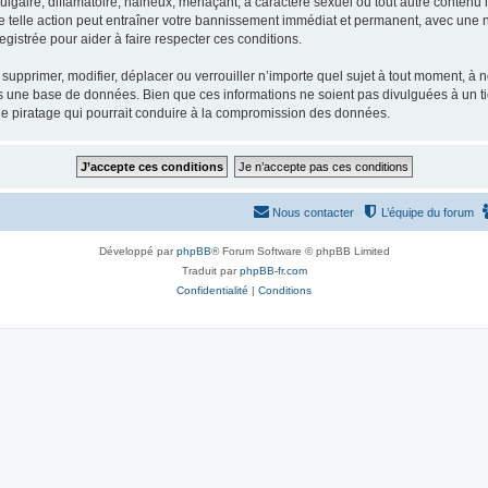
gaire, diffamatoire, haineux, menaçant, à caractère sexuel ou tout autre contenu ill
e telle action peut entraîner votre bannissement immédiat et permanent, avec une not
gistrée pour aider à faire respecter ces conditions.
supprimer, modifier, déplacer ou verrouiller n’importe quel sujet à tout moment, à
s une base de données. Bien que ces informations ne soient pas divulguées à un ti
de piratage qui pourrait conduire à la compromission des données.
Nous contacter
L’équipe du forum
Développé par
phpBB
® Forum Software © phpBB Limited
Traduit par
phpBB-fr.com
Confidentialité
|
Conditions