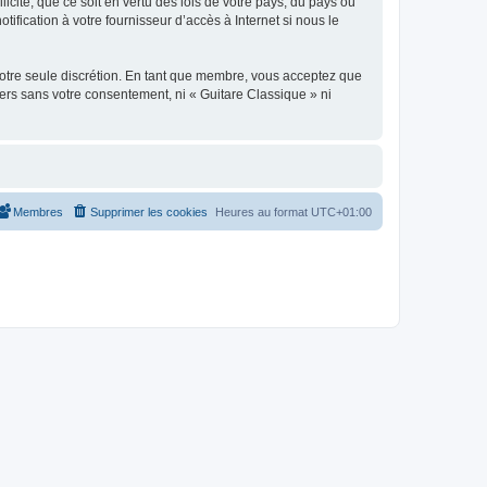
icite, que ce soit en vertu des lois de votre pays, du pays où
ification à votre fournisseur d’accès à Internet si nous le
 notre seule discrétion. En tant que membre, vous acceptez que
ers sans votre consentement, ni « Guitare Classique » ni
Membres
Supprimer les cookies
Heures au format
UTC+01:00