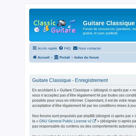
Guitare Classique
Forum de ressources (partitions, mu
gratuit, et sans publicité.
Accès rapide
FAQ
Nous contacter
Accueil
Portail
Index du forum
Guitare Classique - Enregistrement
En accédant à « Guitare Classique » (désigné ci-après par « nous
vous n’acceptez pas d’être légalement lié par toutes ces condit
possible pour vous en informer. Cependant, il est de votre respo
acceptation d’être légalement lié par les conditions mises à jou
Nos forums sont propulsés par phpBB (désigné ci-après par « il
la «
GNU General Public License v2
» (désignée ci-après pa
pas responsable du contenu ou des comportements autorisés ou i