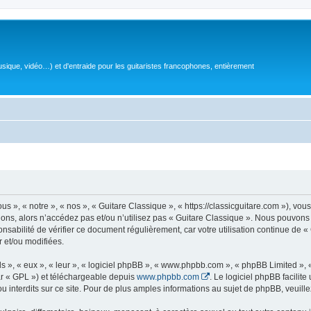
sique, vidéo…) et d'entraide pour les guitaristes francophones, entièrement
 », « notre », « nos », « Guitare Classique », « https://classicguitare.com »), vous
ions, alors n’accédez pas et/ou n’utilisez pas « Guitare Classique ». Nous pouvons 
nsabilité de vérifier ce document régulièrement, car votre utilisation continue de «
r et/ou modifiées.
s », « eux », « leur », « logiciel phpBB », « www.phpbb.com », « phpBB Limited »,
r « GPL ») et téléchargeable depuis
www.phpbb.com
. Le logiciel phpBB facilit
nterdits sur ce site. Pour de plus amples informations au sujet de phpBB, veuille