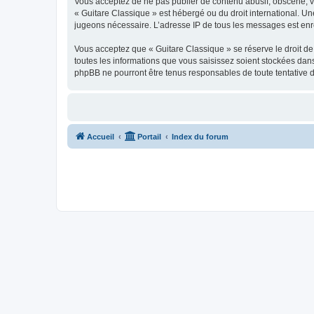
Vous acceptez de ne pas publier de contenu abusif, obscène, vul
« Guitare Classique » est hébergé ou du droit international. Un
jugeons nécessaire. L’adresse IP de tous les messages est enre
Vous acceptez que « Guitare Classique » se réserve le droit de 
toutes les informations que vous saisissez soient stockées dan
phpBB ne pourront être tenus responsables de toute tentative 
Accueil
Portail
Index du forum