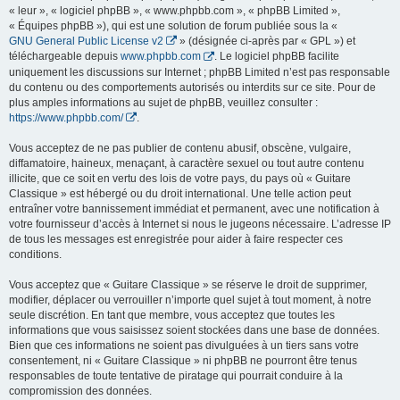
« leur », « logiciel phpBB », « www.phpbb.com », « phpBB Limited »,
« Équipes phpBB »), qui est une solution de forum publiée sous la «
GNU General Public License v2
» (désignée ci-après par « GPL ») et
téléchargeable depuis
www.phpbb.com
. Le logiciel phpBB facilite
uniquement les discussions sur Internet ; phpBB Limited n’est pas responsable
du contenu ou des comportements autorisés ou interdits sur ce site. Pour de
plus amples informations au sujet de phpBB, veuillez consulter :
https://www.phpbb.com/
.
Vous acceptez de ne pas publier de contenu abusif, obscène, vulgaire,
diffamatoire, haineux, menaçant, à caractère sexuel ou tout autre contenu
illicite, que ce soit en vertu des lois de votre pays, du pays où « Guitare
Classique » est hébergé ou du droit international. Une telle action peut
entraîner votre bannissement immédiat et permanent, avec une notification à
votre fournisseur d’accès à Internet si nous le jugeons nécessaire. L’adresse IP
de tous les messages est enregistrée pour aider à faire respecter ces
conditions.
Vous acceptez que « Guitare Classique » se réserve le droit de supprimer,
modifier, déplacer ou verrouiller n’importe quel sujet à tout moment, à notre
seule discrétion. En tant que membre, vous acceptez que toutes les
informations que vous saisissez soient stockées dans une base de données.
Bien que ces informations ne soient pas divulguées à un tiers sans votre
consentement, ni « Guitare Classique » ni phpBB ne pourront être tenus
responsables de toute tentative de piratage qui pourrait conduire à la
compromission des données.