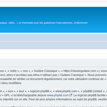
sique, vidéo…) et d'entraide pour les guitaristes francophones, entièrement
 », « notre », « nos », « Guitare Classique », « https://classicguitare.com »), vous
ions, alors n’accédez pas et/ou n’utilisez pas « Guitare Classique ». Nous pouvons 
nsabilité de vérifier ce document régulièrement, car votre utilisation continue de «
r et/ou modifiées.
s », « eux », « leur », « logiciel phpBB », « www.phpbb.com », « phpBB Limited »,
r « GPL ») et téléchargeable depuis
www.phpbb.com
. Le logiciel phpBB facilit
nterdits sur ce site. Pour de plus amples informations au sujet de phpBB, veuille