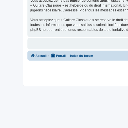
Vous acceptez de ne pas publier de contenu abusif, obscène, vul
« Guitare Classique » est hébergé ou du droit international. Un
jugeons nécessaire. L’adresse IP de tous les messages est enre
Vous acceptez que « Guitare Classique » se réserve le droit de 
toutes les informations que vous saisissez soient stockées dan
phpBB ne pourront être tenus responsables de toute tentative 
Accueil
Portail
Index du forum