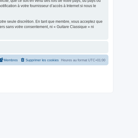
icite, que ce soit en vertu des lois de votre pays, du pays où
ification à votre fournisseur d’accès à Internet si nous le
 notre seule discrétion. En tant que membre, vous acceptez que
ers sans votre consentement, ni « Guitare Classique » ni
Membres
Supprimer les cookies
Heures au format
UTC+01:00