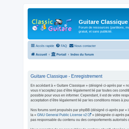
Guitare Classique
Forum de ressources (partitions, mu
gratuit, et sans publicité.
Accès rapide
FAQ
Nous contacter
Accueil
Portail
Index du forum
Guitare Classique - Enregistrement
En accédant à « Guitare Classique » (désigné ci-après par « nous
vous n’acceptez pas d’être légalement lié par toutes ces condit
possible pour vous en informer. Cependant, il est de votre respo
acceptation d’être légalement lié par les conditions mises à jou
Nos forums sont propulsés par phpBB (désigné ci-après par « il
la «
GNU General Public License v2
» (désignée ci-après pa
pas responsable du contenu ou des comportements autorisés ou i