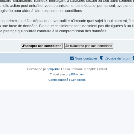
gaire, diffamatoire, haineux, menaçant, à caractère sexuel ou tout autre contenu ill
e telle action peut entraîner votre bannissement immédiat et permanent, avec une not
gistrée pour aider à faire respecter ces conditions.
supprimer, modifier, déplacer ou verrouiller n’importe quel sujet à tout moment, à
s une base de données. Bien que ces informations ne soient pas divulguées à un ti
de piratage qui pourrait conduire à la compromission des données.
Nous contacter
L’équipe du forum
Développé par
phpBB
® Forum Software © phpBB Limited
Traduit par
phpBB-fr.com
Confidentialité
|
Conditions