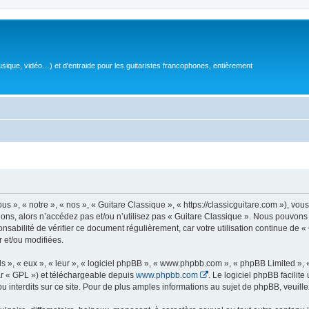
sique, vidéo…) et d'entraide pour les guitaristes francophones, entièrement
 », « notre », « nos », « Guitare Classique », « https://classicguitare.com »), vous
ions, alors n’accédez pas et/ou n’utilisez pas « Guitare Classique ». Nous pouvons 
nsabilité de vérifier ce document régulièrement, car votre utilisation continue de «
r et/ou modifiées.
s », « eux », « leur », « logiciel phpBB », « www.phpbb.com », « phpBB Limited »,
r « GPL ») et téléchargeable depuis
www.phpbb.com
. Le logiciel phpBB facilit
nterdits sur ce site. Pour de plus amples informations au sujet de phpBB, veuille