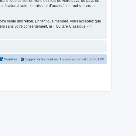
icite, que ce soit en vertu des lois de votre pays, du pays où
ification à votre fournisseur d’accès à Internet si nous le
 notre seule discrétion. En tant que membre, vous acceptez que
ers sans votre consentement, ni « Guitare Classique » ni
Membres
Supprimer les cookies
Heures au format
UTC+01:00