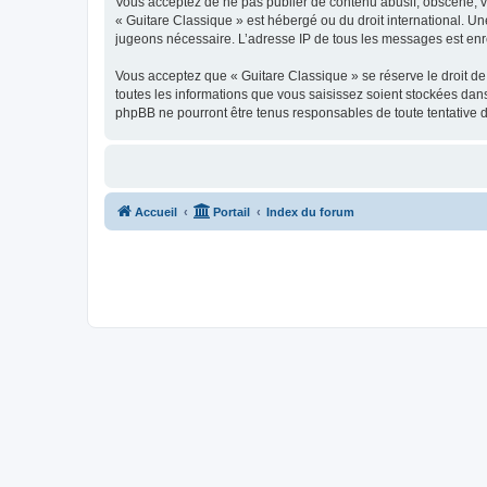
Vous acceptez de ne pas publier de contenu abusif, obscène, vul
« Guitare Classique » est hébergé ou du droit international. Un
jugeons nécessaire. L’adresse IP de tous les messages est enre
Vous acceptez que « Guitare Classique » se réserve le droit de 
toutes les informations que vous saisissez soient stockées dan
phpBB ne pourront être tenus responsables de toute tentative 
Accueil
Portail
Index du forum