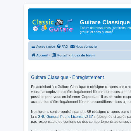
Guitare Classique
Forum de ressources (partitions, mu
gratuit, et sans publicité.
Accès rapide
FAQ
Nous contacter
Accueil
Portail
Index du forum
Guitare Classique - Enregistrement
En accédant à « Guitare Classique » (désigné ci-après par « nous
vous n’acceptez pas d’être légalement lié par toutes ces condit
possible pour vous en informer. Cependant, il est de votre respo
acceptation d’être légalement lié par les conditions mises à jou
Nos forums sont propulsés par phpBB (désigné ci-après par « il
la «
GNU General Public License v2
» (désignée ci-après pa
pas responsable du contenu ou des comportements autorisés ou i