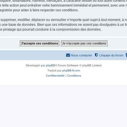
gaire, diffamatoire, haineux, menaçant, à caractère sexuel ou tout autre contenu ill
e telle action peut entraîner votre bannissement immédiat et permanent, avec une not
gistrée pour aider à faire respecter ces conditions.
supprimer, modifier, déplacer ou verrouiller n’importe quel sujet à tout moment, à
s une base de données. Bien que ces informations ne soient pas divulguées à un ti
de piratage qui pourrait conduire à la compromission des données.
Nous contacter
L’équipe du forum
Développé par
phpBB
® Forum Software © phpBB Limited
Traduit par
phpBB-fr.com
Confidentialité
|
Conditions