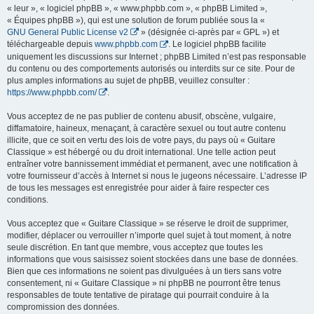
« leur », « logiciel phpBB », « www.phpbb.com », « phpBB Limited »,
« Équipes phpBB »), qui est une solution de forum publiée sous la «
GNU General Public License v2
» (désignée ci-après par « GPL ») et
téléchargeable depuis
www.phpbb.com
. Le logiciel phpBB facilite
uniquement les discussions sur Internet ; phpBB Limited n’est pas responsable
du contenu ou des comportements autorisés ou interdits sur ce site. Pour de
plus amples informations au sujet de phpBB, veuillez consulter :
https://www.phpbb.com/
.
Vous acceptez de ne pas publier de contenu abusif, obscène, vulgaire,
diffamatoire, haineux, menaçant, à caractère sexuel ou tout autre contenu
illicite, que ce soit en vertu des lois de votre pays, du pays où « Guitare
Classique » est hébergé ou du droit international. Une telle action peut
entraîner votre bannissement immédiat et permanent, avec une notification à
votre fournisseur d’accès à Internet si nous le jugeons nécessaire. L’adresse IP
de tous les messages est enregistrée pour aider à faire respecter ces
conditions.
Vous acceptez que « Guitare Classique » se réserve le droit de supprimer,
modifier, déplacer ou verrouiller n’importe quel sujet à tout moment, à notre
seule discrétion. En tant que membre, vous acceptez que toutes les
informations que vous saisissez soient stockées dans une base de données.
Bien que ces informations ne soient pas divulguées à un tiers sans votre
consentement, ni « Guitare Classique » ni phpBB ne pourront être tenus
responsables de toute tentative de piratage qui pourrait conduire à la
compromission des données.