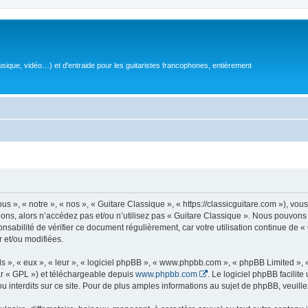
sique, vidéo…) et d'entraide pour les guitaristes francophones, entièrement
 », « notre », « nos », « Guitare Classique », « https://classicguitare.com »), vous
ions, alors n’accédez pas et/ou n’utilisez pas « Guitare Classique ». Nous pouvons 
nsabilité de vérifier ce document régulièrement, car votre utilisation continue de «
r et/ou modifiées.
s », « eux », « leur », « logiciel phpBB », « www.phpbb.com », « phpBB Limited »,
r « GPL ») et téléchargeable depuis
www.phpbb.com
. Le logiciel phpBB facilit
nterdits sur ce site. Pour de plus amples informations au sujet de phpBB, veuille