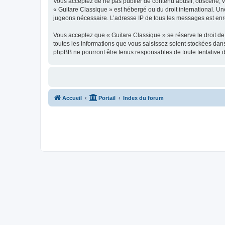
Vous acceptez de ne pas publier de contenu abusif, obscène, vul
« Guitare Classique » est hébergé ou du droit international. Un
jugeons nécessaire. L’adresse IP de tous les messages est enre
Vous acceptez que « Guitare Classique » se réserve le droit de 
toutes les informations que vous saisissez soient stockées dan
phpBB ne pourront être tenus responsables de toute tentative 
Accueil
Portail
Index du forum