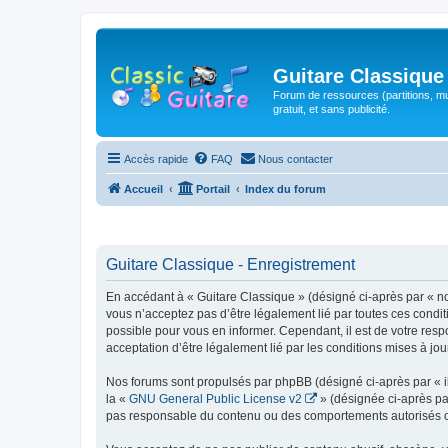
Guitare Classique
Forum de ressources (partitions, mu
gratuit, et sans publicité.
Accès rapide
FAQ
Nous contacter
Accueil
Portail
Index du forum
Guitare Classique - Enregistrement
En accédant à « Guitare Classique » (désigné ci-après par « nous
vous n’acceptez pas d’être légalement lié par toutes ces condit
possible pour vous en informer. Cependant, il est de votre respo
acceptation d’être légalement lié par les conditions mises à jou
Nos forums sont propulsés par phpBB (désigné ci-après par « il
la «
GNU General Public License v2
» (désignée ci-après pa
pas responsable du contenu ou des comportements autorisés ou i