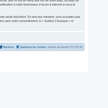
icite, que ce soit en vertu des lois de votre pays, du pays où
ification à votre fournisseur d’accès à Internet si nous le
 notre seule discrétion. En tant que membre, vous acceptez que
ers sans votre consentement, ni « Guitare Classique » ni
Membres
Supprimer les cookies
Heures au format
UTC+01:00