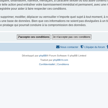
gaire, diffamatoire, haineux, menaçant, à caractère sexuel ou tout autre contenu ill
e telle action peut entraîner votre bannissement immédiat et permanent, avec une not
gistrée pour aider à faire respecter ces conditions.
supprimer, modifier, déplacer ou verrouiller n’importe quel sujet à tout moment, à
s une base de données. Bien que ces informations ne soient pas divulguées à un ti
de piratage qui pourrait conduire à la compromission des données.
Nous contacter
L’équipe du forum
Développé par
phpBB
® Forum Software © phpBB Limited
Traduit par
phpBB-fr.com
Confidentialité
|
Conditions