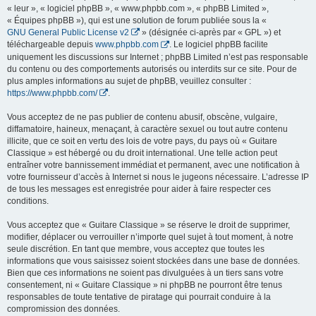
« leur », « logiciel phpBB », « www.phpbb.com », « phpBB Limited »,
« Équipes phpBB »), qui est une solution de forum publiée sous la «
GNU General Public License v2
» (désignée ci-après par « GPL ») et
téléchargeable depuis
www.phpbb.com
. Le logiciel phpBB facilite
uniquement les discussions sur Internet ; phpBB Limited n’est pas responsable
du contenu ou des comportements autorisés ou interdits sur ce site. Pour de
plus amples informations au sujet de phpBB, veuillez consulter :
https://www.phpbb.com/
.
Vous acceptez de ne pas publier de contenu abusif, obscène, vulgaire,
diffamatoire, haineux, menaçant, à caractère sexuel ou tout autre contenu
illicite, que ce soit en vertu des lois de votre pays, du pays où « Guitare
Classique » est hébergé ou du droit international. Une telle action peut
entraîner votre bannissement immédiat et permanent, avec une notification à
votre fournisseur d’accès à Internet si nous le jugeons nécessaire. L’adresse IP
de tous les messages est enregistrée pour aider à faire respecter ces
conditions.
Vous acceptez que « Guitare Classique » se réserve le droit de supprimer,
modifier, déplacer ou verrouiller n’importe quel sujet à tout moment, à notre
seule discrétion. En tant que membre, vous acceptez que toutes les
informations que vous saisissez soient stockées dans une base de données.
Bien que ces informations ne soient pas divulguées à un tiers sans votre
consentement, ni « Guitare Classique » ni phpBB ne pourront être tenus
responsables de toute tentative de piratage qui pourrait conduire à la
compromission des données.