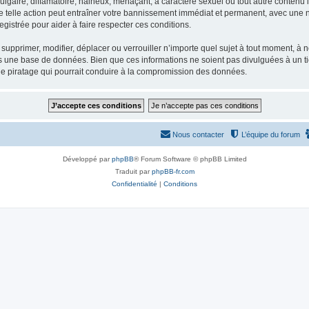
gaire, diffamatoire, haineux, menaçant, à caractère sexuel ou tout autre contenu ill
e telle action peut entraîner votre bannissement immédiat et permanent, avec une not
gistrée pour aider à faire respecter ces conditions.
supprimer, modifier, déplacer ou verrouiller n’importe quel sujet à tout moment, à
s une base de données. Bien que ces informations ne soient pas divulguées à un ti
de piratage qui pourrait conduire à la compromission des données.
Nous contacter
L’équipe du forum
Développé par
phpBB
® Forum Software © phpBB Limited
Traduit par
phpBB-fr.com
Confidentialité
|
Conditions