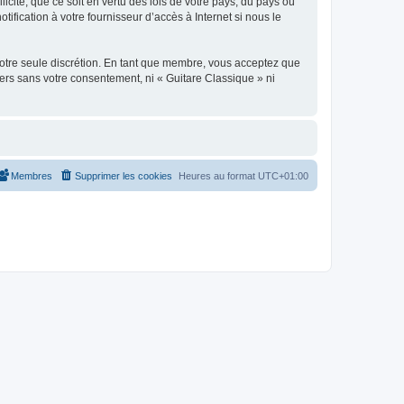
icite, que ce soit en vertu des lois de votre pays, du pays où
ification à votre fournisseur d’accès à Internet si nous le
 notre seule discrétion. En tant que membre, vous acceptez que
ers sans votre consentement, ni « Guitare Classique » ni
Membres
Supprimer les cookies
Heures au format
UTC+01:00