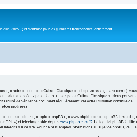
sique, vidéo…) et d'entraide pour les guitaristes francophones, entièrement
 », « notre », « nos », « Guitare Classique », « https://classicguitare.com »), vous
ions, alors n’accédez pas et/ou n’utilisez pas « Guitare Classique ». Nous pouvons 
nsabilité de vérifier ce document régulièrement, car votre utilisation continue de «
r et/ou modifiées.
s », « eux », « leur », « logiciel phpBB », « www.phpbb.com », « phpBB Limited »,
r « GPL ») et téléchargeable depuis
www.phpbb.com
. Le logiciel phpBB facilit
nterdits sur ce site. Pour de plus amples informations au sujet de phpBB, veuille