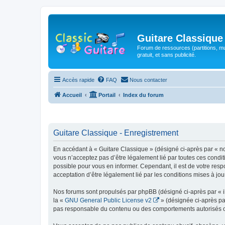
Guitare Classique
Forum de ressources (partitions, mu
gratuit, et sans publicité.
Accès rapide
FAQ
Nous contacter
Accueil
Portail
Index du forum
Guitare Classique - Enregistrement
En accédant à « Guitare Classique » (désigné ci-après par « nous
vous n’acceptez pas d’être légalement lié par toutes ces condit
possible pour vous en informer. Cependant, il est de votre respo
acceptation d’être légalement lié par les conditions mises à jou
Nos forums sont propulsés par phpBB (désigné ci-après par « il
la «
GNU General Public License v2
» (désignée ci-après pa
pas responsable du contenu ou des comportements autorisés ou i