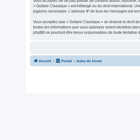
Vous acceptez de ne pas publier de contenu abusif, obscène, vul
« Guitare Classique » est hébergé ou du droit international. Un
jugeons nécessaire. L’adresse IP de tous les messages est enre
Vous acceptez que « Guitare Classique » se réserve le droit de 
toutes les informations que vous saisissez soient stockées dan
phpBB ne pourront être tenus responsables de toute tentative 
Accueil
Portail
Index du forum