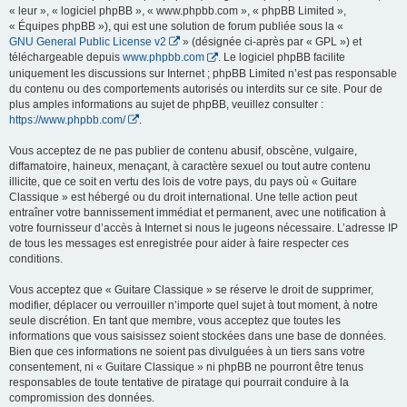
« leur », « logiciel phpBB », « www.phpbb.com », « phpBB Limited »,
« Équipes phpBB »), qui est une solution de forum publiée sous la «
GNU General Public License v2
» (désignée ci-après par « GPL ») et
téléchargeable depuis
www.phpbb.com
. Le logiciel phpBB facilite
uniquement les discussions sur Internet ; phpBB Limited n’est pas responsable
du contenu ou des comportements autorisés ou interdits sur ce site. Pour de
plus amples informations au sujet de phpBB, veuillez consulter :
https://www.phpbb.com/
.
Vous acceptez de ne pas publier de contenu abusif, obscène, vulgaire,
diffamatoire, haineux, menaçant, à caractère sexuel ou tout autre contenu
illicite, que ce soit en vertu des lois de votre pays, du pays où « Guitare
Classique » est hébergé ou du droit international. Une telle action peut
entraîner votre bannissement immédiat et permanent, avec une notification à
votre fournisseur d’accès à Internet si nous le jugeons nécessaire. L’adresse IP
de tous les messages est enregistrée pour aider à faire respecter ces
conditions.
Vous acceptez que « Guitare Classique » se réserve le droit de supprimer,
modifier, déplacer ou verrouiller n’importe quel sujet à tout moment, à notre
seule discrétion. En tant que membre, vous acceptez que toutes les
informations que vous saisissez soient stockées dans une base de données.
Bien que ces informations ne soient pas divulguées à un tiers sans votre
consentement, ni « Guitare Classique » ni phpBB ne pourront être tenus
responsables de toute tentative de piratage qui pourrait conduire à la
compromission des données.