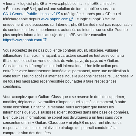
« leur », « logiciel phpBB », « www.phpbb.com », « phpBB Limited »,
« Équipes phpBB »), qui est une solution de forum publiée sous la «
GNU General Public License v2
» (désignée ci-après par « GPL ») et
téléchargeable depuis
www.phpbb.com
. Le logiciel phpBB facilite
uniquement les discussions sur Internet ; phpBB Limited n’est pas responsable
du contenu ou des comportements autorisés ou interdits sur ce site. Pour de
plus amples informations au sujet de phpBB, veuillez consulter :
https://www.phpbb.com/
.
Vous acceptez de ne pas publier de contenu abusif, obscène, vulgaire,
diffamatoire, haineux, menaçant, à caractère sexuel ou tout autre contenu
illicite, que ce soit en vertu des lois de votre pays, du pays où « Guitare
Classique » est hébergé ou du droit international. Une telle action peut
entraîner votre bannissement immédiat et permanent, avec une notification à
votre fournisseur d’accès à Internet si nous le jugeons nécessaire. L’adresse IP
de tous les messages est enregistrée pour aider à faire respecter ces
conditions.
Vous acceptez que « Guitare Classique » se réserve le droit de supprimer,
modifier, déplacer ou verrouiller n’importe quel sujet à tout moment, à notre
seule discrétion. En tant que membre, vous acceptez que toutes les
informations que vous saisissez soient stockées dans une base de données.
Bien que ces informations ne soient pas divulguées à un tiers sans votre
consentement, ni « Guitare Classique » ni phpBB ne pourront être tenus
responsables de toute tentative de piratage qui pourrait conduire à la
compromission des données.