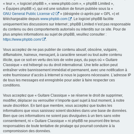
« leur », « logiciel phpBB », « www.phpbb.com », « phpBB Limited »,
« Équipes phpBB »), qui est une solution de forum publiée sous la «
GNU General Public License v2
» (désignée ci-après par « GPL ») et
téléchargeable depuis
www.phpbb.com
. Le logiciel phpBB facilite
uniquement les discussions sur Internet ; phpBB Limited n’est pas responsable
du contenu ou des comportements autorisés ou interdits sur ce site. Pour de
plus amples informations au sujet de phpBB, veuillez consulter :
https://www.phpbb.com/
.
Vous acceptez de ne pas publier de contenu abusif, obscène, vulgaire,
diffamatoire, haineux, menaçant, à caractère sexuel ou tout autre contenu
illicite, que ce soit en vertu des lois de votre pays, du pays où « Guitare
Classique » est hébergé ou du droit international. Une telle action peut
entraîner votre bannissement immédiat et permanent, avec une notification à
votre fournisseur d’accès à Internet si nous le jugeons nécessaire. L’adresse IP
de tous les messages est enregistrée pour aider à faire respecter ces
conditions.
Vous acceptez que « Guitare Classique » se réserve le droit de supprimer,
modifier, déplacer ou verrouiller n’importe quel sujet à tout moment, à notre
seule discrétion. En tant que membre, vous acceptez que toutes les
informations que vous saisissez soient stockées dans une base de données.
Bien que ces informations ne soient pas divulguées à un tiers sans votre
consentement, ni « Guitare Classique » ni phpBB ne pourront être tenus
responsables de toute tentative de piratage qui pourrait conduire à la
compromission des données.