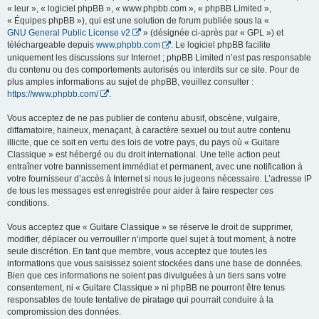
« leur », « logiciel phpBB », « www.phpbb.com », « phpBB Limited »,
« Équipes phpBB »), qui est une solution de forum publiée sous la «
GNU General Public License v2
» (désignée ci-après par « GPL ») et
téléchargeable depuis
www.phpbb.com
. Le logiciel phpBB facilite
uniquement les discussions sur Internet ; phpBB Limited n’est pas responsable
du contenu ou des comportements autorisés ou interdits sur ce site. Pour de
plus amples informations au sujet de phpBB, veuillez consulter :
https://www.phpbb.com/
.
Vous acceptez de ne pas publier de contenu abusif, obscène, vulgaire,
diffamatoire, haineux, menaçant, à caractère sexuel ou tout autre contenu
illicite, que ce soit en vertu des lois de votre pays, du pays où « Guitare
Classique » est hébergé ou du droit international. Une telle action peut
entraîner votre bannissement immédiat et permanent, avec une notification à
votre fournisseur d’accès à Internet si nous le jugeons nécessaire. L’adresse IP
de tous les messages est enregistrée pour aider à faire respecter ces
conditions.
Vous acceptez que « Guitare Classique » se réserve le droit de supprimer,
modifier, déplacer ou verrouiller n’importe quel sujet à tout moment, à notre
seule discrétion. En tant que membre, vous acceptez que toutes les
informations que vous saisissez soient stockées dans une base de données.
Bien que ces informations ne soient pas divulguées à un tiers sans votre
consentement, ni « Guitare Classique » ni phpBB ne pourront être tenus
responsables de toute tentative de piratage qui pourrait conduire à la
compromission des données.