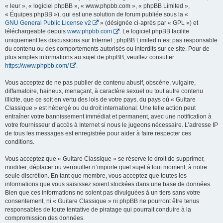
« leur », « logiciel phpBB », « www.phpbb.com », « phpBB Limited »,
« Équipes phpBB »), qui est une solution de forum publiée sous la «
GNU General Public License v2
» (désignée ci-après par « GPL ») et
téléchargeable depuis
www.phpbb.com
. Le logiciel phpBB facilite
uniquement les discussions sur Internet ; phpBB Limited n’est pas responsable
du contenu ou des comportements autorisés ou interdits sur ce site. Pour de
plus amples informations au sujet de phpBB, veuillez consulter :
https://www.phpbb.com/
.
Vous acceptez de ne pas publier de contenu abusif, obscène, vulgaire,
diffamatoire, haineux, menaçant, à caractère sexuel ou tout autre contenu
illicite, que ce soit en vertu des lois de votre pays, du pays où « Guitare
Classique » est hébergé ou du droit international. Une telle action peut
entraîner votre bannissement immédiat et permanent, avec une notification à
votre fournisseur d’accès à Internet si nous le jugeons nécessaire. L’adresse IP
de tous les messages est enregistrée pour aider à faire respecter ces
conditions.
Vous acceptez que « Guitare Classique » se réserve le droit de supprimer,
modifier, déplacer ou verrouiller n’importe quel sujet à tout moment, à notre
seule discrétion. En tant que membre, vous acceptez que toutes les
informations que vous saisissez soient stockées dans une base de données.
Bien que ces informations ne soient pas divulguées à un tiers sans votre
consentement, ni « Guitare Classique » ni phpBB ne pourront être tenus
responsables de toute tentative de piratage qui pourrait conduire à la
compromission des données.