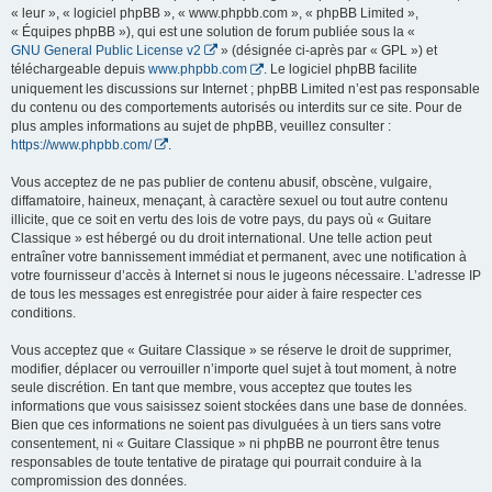
« leur », « logiciel phpBB », « www.phpbb.com », « phpBB Limited »,
« Équipes phpBB »), qui est une solution de forum publiée sous la «
GNU General Public License v2
» (désignée ci-après par « GPL ») et
téléchargeable depuis
www.phpbb.com
. Le logiciel phpBB facilite
uniquement les discussions sur Internet ; phpBB Limited n’est pas responsable
du contenu ou des comportements autorisés ou interdits sur ce site. Pour de
plus amples informations au sujet de phpBB, veuillez consulter :
https://www.phpbb.com/
.
Vous acceptez de ne pas publier de contenu abusif, obscène, vulgaire,
diffamatoire, haineux, menaçant, à caractère sexuel ou tout autre contenu
illicite, que ce soit en vertu des lois de votre pays, du pays où « Guitare
Classique » est hébergé ou du droit international. Une telle action peut
entraîner votre bannissement immédiat et permanent, avec une notification à
votre fournisseur d’accès à Internet si nous le jugeons nécessaire. L’adresse IP
de tous les messages est enregistrée pour aider à faire respecter ces
conditions.
Vous acceptez que « Guitare Classique » se réserve le droit de supprimer,
modifier, déplacer ou verrouiller n’importe quel sujet à tout moment, à notre
seule discrétion. En tant que membre, vous acceptez que toutes les
informations que vous saisissez soient stockées dans une base de données.
Bien que ces informations ne soient pas divulguées à un tiers sans votre
consentement, ni « Guitare Classique » ni phpBB ne pourront être tenus
responsables de toute tentative de piratage qui pourrait conduire à la
compromission des données.