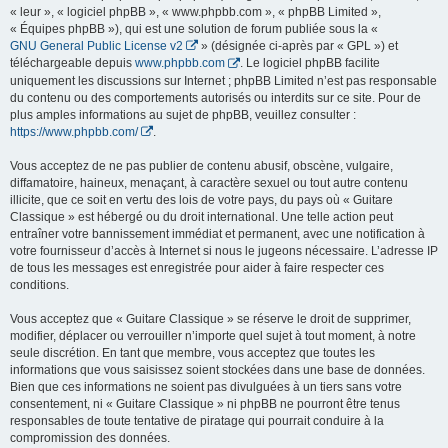
« leur », « logiciel phpBB », « www.phpbb.com », « phpBB Limited »,
« Équipes phpBB »), qui est une solution de forum publiée sous la «
GNU General Public License v2
» (désignée ci-après par « GPL ») et
téléchargeable depuis
www.phpbb.com
. Le logiciel phpBB facilite
uniquement les discussions sur Internet ; phpBB Limited n’est pas responsable
du contenu ou des comportements autorisés ou interdits sur ce site. Pour de
plus amples informations au sujet de phpBB, veuillez consulter :
https://www.phpbb.com/
.
Vous acceptez de ne pas publier de contenu abusif, obscène, vulgaire,
diffamatoire, haineux, menaçant, à caractère sexuel ou tout autre contenu
illicite, que ce soit en vertu des lois de votre pays, du pays où « Guitare
Classique » est hébergé ou du droit international. Une telle action peut
entraîner votre bannissement immédiat et permanent, avec une notification à
votre fournisseur d’accès à Internet si nous le jugeons nécessaire. L’adresse IP
de tous les messages est enregistrée pour aider à faire respecter ces
conditions.
Vous acceptez que « Guitare Classique » se réserve le droit de supprimer,
modifier, déplacer ou verrouiller n’importe quel sujet à tout moment, à notre
seule discrétion. En tant que membre, vous acceptez que toutes les
informations que vous saisissez soient stockées dans une base de données.
Bien que ces informations ne soient pas divulguées à un tiers sans votre
consentement, ni « Guitare Classique » ni phpBB ne pourront être tenus
responsables de toute tentative de piratage qui pourrait conduire à la
compromission des données.