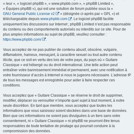
« leur », « logiciel phpBB », « www.phpbb.com », « phpBB Limited »,
« Équipes phpBB »), qui est une solution de forum publiée sous la «
GNU General Public License v2
» (désignée ci-après par « GPL ») et
téléchargeable depuis
www.phpbb.com
. Le logiciel phpBB facilite
uniquement les discussions sur Internet ; phpBB Limited n’est pas responsable
du contenu ou des comportements autorisés ou interdits sur ce site. Pour de
plus amples informations au sujet de phpBB, veuillez consulter :
https://www.phpbb.com/
.
Vous acceptez de ne pas publier de contenu abusif, obscène, vulgaire,
diffamatoire, haineux, menaçant, à caractère sexuel ou tout autre contenu
illicite, que ce soit en vertu des lois de votre pays, du pays où « Guitare
Classique » est hébergé ou du droit international. Une telle action peut
entraîner votre bannissement immédiat et permanent, avec une notification à
votre fournisseur d’accès à Internet si nous le jugeons nécessaire. L’adresse IP
de tous les messages est enregistrée pour aider à faire respecter ces
conditions.
Vous acceptez que « Guitare Classique » se réserve le droit de supprimer,
modifier, déplacer ou verrouiller n’importe quel sujet à tout moment, à notre
seule discrétion. En tant que membre, vous acceptez que toutes les
informations que vous saisissez soient stockées dans une base de données.
Bien que ces informations ne soient pas divulguées à un tiers sans votre
consentement, ni « Guitare Classique » ni phpBB ne pourront être tenus
responsables de toute tentative de piratage qui pourrait conduire à la
compromission des données.