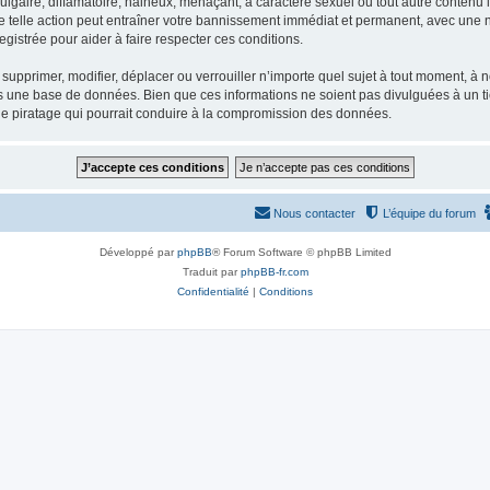
gaire, diffamatoire, haineux, menaçant, à caractère sexuel ou tout autre contenu ill
e telle action peut entraîner votre bannissement immédiat et permanent, avec une not
gistrée pour aider à faire respecter ces conditions.
supprimer, modifier, déplacer ou verrouiller n’importe quel sujet à tout moment, à
s une base de données. Bien que ces informations ne soient pas divulguées à un ti
de piratage qui pourrait conduire à la compromission des données.
Nous contacter
L’équipe du forum
Développé par
phpBB
® Forum Software © phpBB Limited
Traduit par
phpBB-fr.com
Confidentialité
|
Conditions