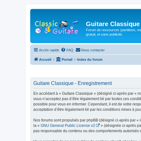
Guitare Classique
Forum de ressources (partitions, mu
gratuit, et sans publicité.
Accès rapide
FAQ
Nous contacter
Accueil
Portail
Index du forum
Guitare Classique - Enregistrement
En accédant à « Guitare Classique » (désigné ci-après par « nous
vous n’acceptez pas d’être légalement lié par toutes ces condit
possible pour vous en informer. Cependant, il est de votre respo
acceptation d’être légalement lié par les conditions mises à jou
Nos forums sont propulsés par phpBB (désigné ci-après par « il
la «
GNU General Public License v2
» (désignée ci-après pa
pas responsable du contenu ou des comportements autorisés ou i