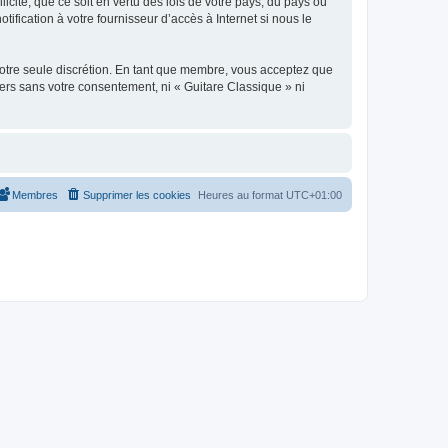
icite, que ce soit en vertu des lois de votre pays, du pays où
ification à votre fournisseur d’accès à Internet si nous le
 notre seule discrétion. En tant que membre, vous acceptez que
ers sans votre consentement, ni « Guitare Classique » ni
Membres
Supprimer les cookies
Heures au format
UTC+01:00