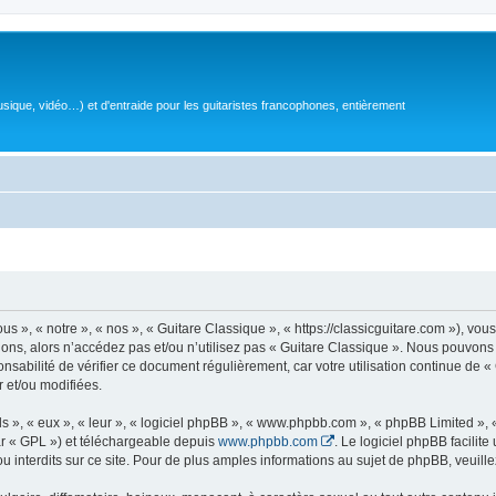
sique, vidéo…) et d'entraide pour les guitaristes francophones, entièrement
 », « notre », « nos », « Guitare Classique », « https://classicguitare.com »), vous
ions, alors n’accédez pas et/ou n’utilisez pas « Guitare Classique ». Nous pouvons 
nsabilité de vérifier ce document régulièrement, car votre utilisation continue de «
r et/ou modifiées.
s », « eux », « leur », « logiciel phpBB », « www.phpbb.com », « phpBB Limited »,
r « GPL ») et téléchargeable depuis
www.phpbb.com
. Le logiciel phpBB facilit
nterdits sur ce site. Pour de plus amples informations au sujet de phpBB, veuille