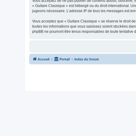
Vous acceptez de ne pas publier de contenu abusif, obscène, vul
« Guitare Classique » est hébergé ou du droit international. Un
jugeons nécessaire. L’adresse IP de tous les messages est enre
Vous acceptez que « Guitare Classique » se réserve le droit de 
toutes les informations que vous saisissez soient stockées dan
phpBB ne pourront être tenus responsables de toute tentative 
Accueil
Portail
Index du forum