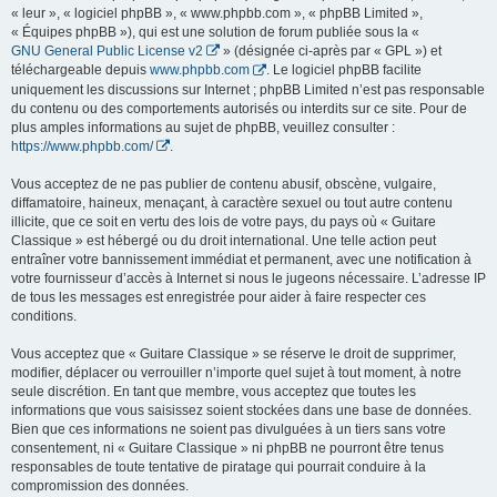
« leur », « logiciel phpBB », « www.phpbb.com », « phpBB Limited »,
« Équipes phpBB »), qui est une solution de forum publiée sous la «
GNU General Public License v2
» (désignée ci-après par « GPL ») et
téléchargeable depuis
www.phpbb.com
. Le logiciel phpBB facilite
uniquement les discussions sur Internet ; phpBB Limited n’est pas responsable
du contenu ou des comportements autorisés ou interdits sur ce site. Pour de
plus amples informations au sujet de phpBB, veuillez consulter :
https://www.phpbb.com/
.
Vous acceptez de ne pas publier de contenu abusif, obscène, vulgaire,
diffamatoire, haineux, menaçant, à caractère sexuel ou tout autre contenu
illicite, que ce soit en vertu des lois de votre pays, du pays où « Guitare
Classique » est hébergé ou du droit international. Une telle action peut
entraîner votre bannissement immédiat et permanent, avec une notification à
votre fournisseur d’accès à Internet si nous le jugeons nécessaire. L’adresse IP
de tous les messages est enregistrée pour aider à faire respecter ces
conditions.
Vous acceptez que « Guitare Classique » se réserve le droit de supprimer,
modifier, déplacer ou verrouiller n’importe quel sujet à tout moment, à notre
seule discrétion. En tant que membre, vous acceptez que toutes les
informations que vous saisissez soient stockées dans une base de données.
Bien que ces informations ne soient pas divulguées à un tiers sans votre
consentement, ni « Guitare Classique » ni phpBB ne pourront être tenus
responsables de toute tentative de piratage qui pourrait conduire à la
compromission des données.