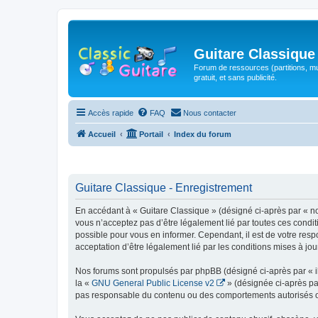
Guitare Classique
Forum de ressources (partitions, mu
gratuit, et sans publicité.
Accès rapide
FAQ
Nous contacter
Accueil
Portail
Index du forum
Guitare Classique - Enregistrement
En accédant à « Guitare Classique » (désigné ci-après par « nous
vous n’acceptez pas d’être légalement lié par toutes ces condit
possible pour vous en informer. Cependant, il est de votre respo
acceptation d’être légalement lié par les conditions mises à jou
Nos forums sont propulsés par phpBB (désigné ci-après par « il
la «
GNU General Public License v2
» (désignée ci-après pa
pas responsable du contenu ou des comportements autorisés ou i