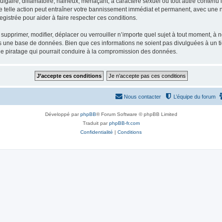
gaire, diffamatoire, haineux, menaçant, à caractère sexuel ou tout autre contenu ill
e telle action peut entraîner votre bannissement immédiat et permanent, avec une not
gistrée pour aider à faire respecter ces conditions.
supprimer, modifier, déplacer ou verrouiller n’importe quel sujet à tout moment, à
s une base de données. Bien que ces informations ne soient pas divulguées à un ti
de piratage qui pourrait conduire à la compromission des données.
Nous contacter
L’équipe du forum
Développé par
phpBB
® Forum Software © phpBB Limited
Traduit par
phpBB-fr.com
Confidentialité
|
Conditions