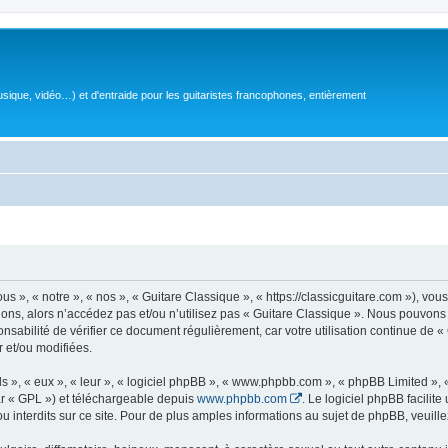
sique, vidéo…) et d'entraide pour les guitaristes francophones, entièrement
 », « notre », « nos », « Guitare Classique », « https://classicguitare.com »), vous
ions, alors n’accédez pas et/ou n’utilisez pas « Guitare Classique ». Nous pouvons 
nsabilité de vérifier ce document régulièrement, car votre utilisation continue de «
r et/ou modifiées.
s », « eux », « leur », « logiciel phpBB », « www.phpbb.com », « phpBB Limited »,
r « GPL ») et téléchargeable depuis
www.phpbb.com
. Le logiciel phpBB facilit
nterdits sur ce site. Pour de plus amples informations au sujet de phpBB, veuille