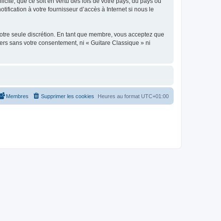
icite, que ce soit en vertu des lois de votre pays, du pays où
ification à votre fournisseur d’accès à Internet si nous le
 notre seule discrétion. En tant que membre, vous acceptez que
ers sans votre consentement, ni « Guitare Classique » ni
Membres
Supprimer les cookies
Heures au format
UTC+01:00