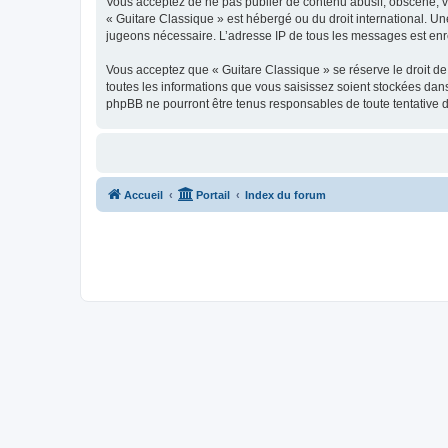
Vous acceptez de ne pas publier de contenu abusif, obscène, vul
« Guitare Classique » est hébergé ou du droit international. Un
jugeons nécessaire. L’adresse IP de tous les messages est enre
Vous acceptez que « Guitare Classique » se réserve le droit de 
toutes les informations que vous saisissez soient stockées dan
phpBB ne pourront être tenus responsables de toute tentative 
Accueil
Portail
Index du forum